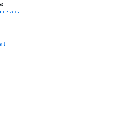
es
ance vers
ail