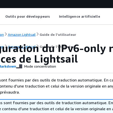
Outils pour développeurs
Intelligence artificielle
on
Amazon Lightsail
Guide de l’utilisateur
uration du IPv6-only 
on
Amazon Lightsail
Guide de l’utilisateur
ces de Lightsail
arkdown
Mode concentration
sont fournies par des outils de traduction automatique. En c
contenu d'une traduction et celui de la version originale en ang
 prévaudra.
s sont fournies par des outils de traduction automatique. En
le contenu d'une traduction et celui de la version originale en 