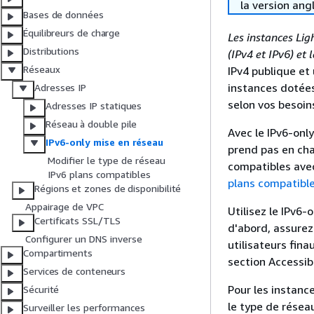
la version ang
Bases de données
Équilibreurs de charge
Les instances Lig
Distributions
(IPv4 et IPv6) et 
Réseaux
IPv4 publique et
instances dotées
Adresses IP
selon vos besoin
Adresses IP statiques
Réseau à double pile
Avec le IPv6-onl
IPv6-only mise en réseau
prend pas en char
Modifier le type de réseau
compatibles avec
IPv6 plans compatibles
plans compatibl
Régions et zones de disponibilité
Appairage de VPC
Utilisez le IPv6-
Certificats SSL/TLS
d'abord, assurez
Configurer un DNS inverse
utilisateurs fin
Compartiments
section Accessib
Services de conteneurs
Pour les instanc
Sécurité
le type de résea
Surveiller les performances