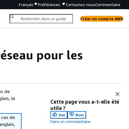
Français
Préférences
Contactez-nous
Commentaire
Créer un compte AWS
réseau pour les
as de
lais, la
Cette page vous a-t-elle été
utile ?
Oui
Non
 cas de
Faire un commentaire
anglais,