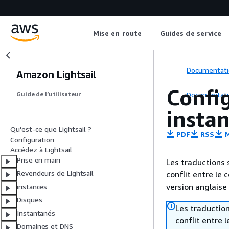
Mise en route
Guides de service
Documentati
Amazon Lightsail
Config
Documentati
Guide de l’utilisateur
instan
Qu'est-ce que Lightsail ?
PDF
RSS
M
Configuration
Accédez à Lightsail
Prise en main
Les traductions 
Revendeurs de Lightsail
conflit entre le 
version anglaise
instances
Disques
Les traduction
Instantanés
conflit entre 
Domaines et DNS