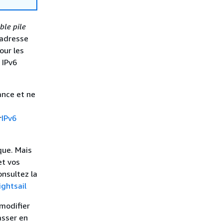
ble pile
 adresse
our les
 IPv6
ance et ne
r
IPv6
que. Mais
et vos
onsultez la
ightsail
 modifier
asser en