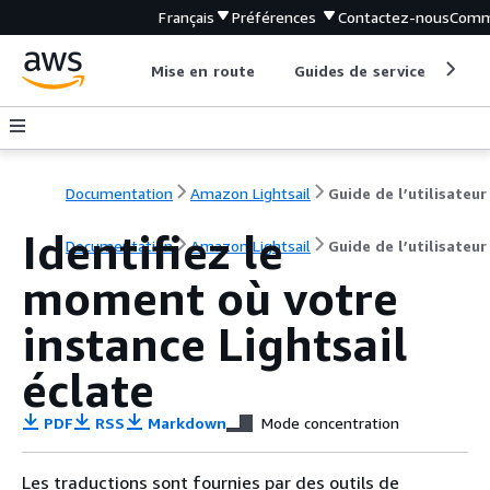
Français
Préférences
Contactez-nous
Comm
Mise en route
Guides de service
Out
Documentation
Amazon Lightsail
Guide de l’utilisateur
Identifiez le
Documentation
Amazon Lightsail
Guide de l’utilisateur
moment où votre
instance Lightsail
éclate
PDF
RSS
Markdown
Mode concentration
Les traductions sont fournies par des outils de