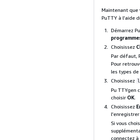
Maintenant que v
PuTTY à l'aide 
Démarrez Pu
programme
Choisissez
C
Par défaut, 
Pour retrouv
les types de 
Choisissez
Pu TTYgen co
choisir
OK
.
Choisissez
E
l'enregistre
Si vous choi
supplémentai
connectez à 