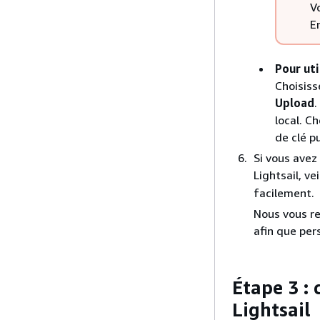
V
E
Pour uti
Choisiss
Upload
.
local. C
de clé pu
Si vous avez
Lightsail, ve
facilement.
Nous vous re
afin que pers
Étape 3 :
Lightsail