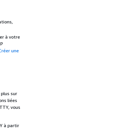
ations,
er à votre
IP
Créer une
plus sur
ons liées
uTTY, vous
Y à partir