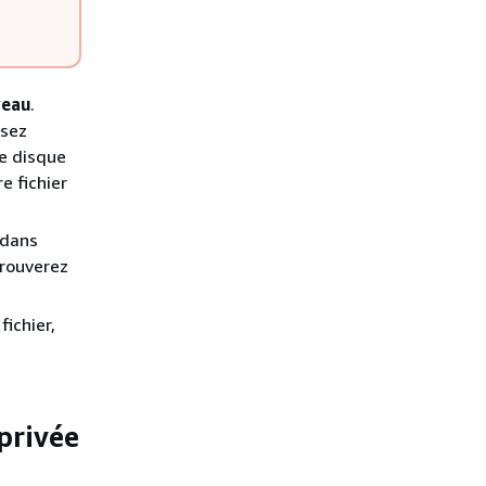
veau
.
ssez
tre disque
e fichier
 dans
trouverez
ichier,
privée