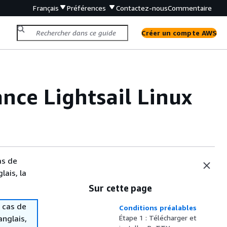
Français
Préférences
Contactez-nous
Commentaire
Créer un compte AWS
nce Lightsail Linux
as de
lais, la
Sur cette page
 cas de
Conditions préalables
anglais,
Étape 1 : Télécharger et