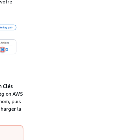
 votre
n Clés
Région AWS
 nom, puis
charger la