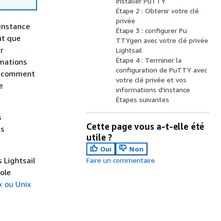
installer PuTTY
Étape 2 : Obtenir votre clé
privée
 instance
Étape 3 : configurer Pu
ut que
TTYgen avec votre clé privée
r
Lightsail
Étape 4 : Terminer la
rmations
configuration de PuTTY avec
ue comment
votre clé privée et vos
e
informations d'instance
Étapes suivantes
s
Cette page vous a-t-elle été
es
utile ?
Oui
Non
 Lightsail
Faire un commentaire
sole
x ou Unix