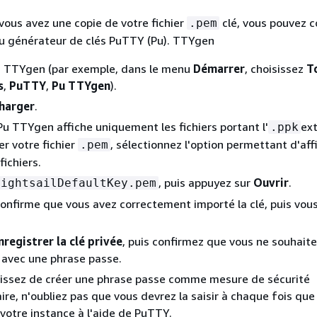
ous avez une copie de votre fichier
clé, vous pouvez c
.pem
du générateur de clés PuTTY (Pu). TTYgen
 TTYgen (par exemple, dans le menu
Démarrer
, choisissez
T
s
,
PuTTY
,
Pu TTYgen
).
harger
.
Pu TTYgen affiche uniquement les fichiers portant l'
ext
.ppk
er votre fichier
, sélectionnez l'option permettant d'aff
.pem
fichiers.
, puis appuyez sur
Ouvrir
.
lightsailDefaultKey.pem
nfirme que vous avez correctement importé la clé, puis vou
nregistrer la clé privée
, puis confirmez que vous ne souhait
r avec une phrase passe.
sissez de créer une phrase passe comme mesure de sécurité
re, n'oubliez pas que vous devrez la saisir à chaque fois que
votre instance à l'aide de PuTTY.