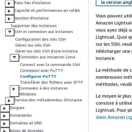
la version ang
Pare-feu d'instance
Capacité et performances en rafale
Vous pouvez util
Gestion d'instance
Amazon Lightsail
Supprimer des instances
vous ayez déjà un
SSH et connexion aux instances
Lightsail. Quoi q
Configuration des clés SSH
sur les SSH, veui
Gérez les clés SSH
télécharger une 
Gérer les clés SSH d'une instance
Connexion aux instances Linux
instance.
Connect avec la commande SSH
La méthode de co
Connexion avec PuTTY
Configurer PuTTY
nombreuses méth
Transférer des fichiers avec SFTP
méthodes, veuill
Connexion à des instances
Windows
Le moyen le plus
Service des métadonnées d’instance
consiste à utilis
Disques
Lightsail. Pour 
Instantanés
dans Amazon Lig
Domaines et DNS
Bases de données