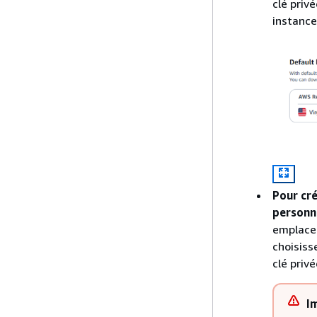
clé priv
instance
Pour cré
personna
emplacem
choisis
clé privé
I