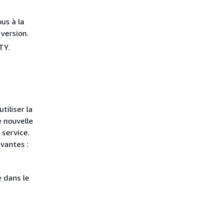
ous à la
version.
TY.
tiliser la
e nouvelle
 service.
vantes :
e dans le