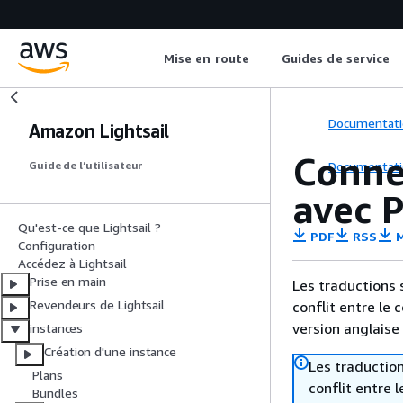
Mise en route
Guides de service
Documentati
Amazon Lightsail
Connec
Documentati
Guide de l’utilisateur
avec 
Qu'est-ce que Lightsail ?
PDF
RSS
M
Configuration
Accédez à Lightsail
Prise en main
Les traductions 
Revendeurs de Lightsail
conflit entre le 
version anglaise
instances
Création d'une instance
Les traduction
Plans
conflit entre 
Bundles