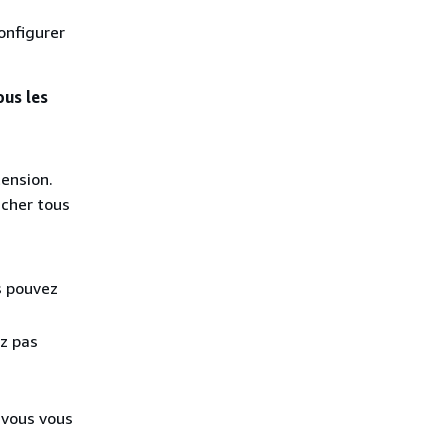
onfigurer
ous les
ension.
icher tous
s pouvez
ez pas
 vous vous