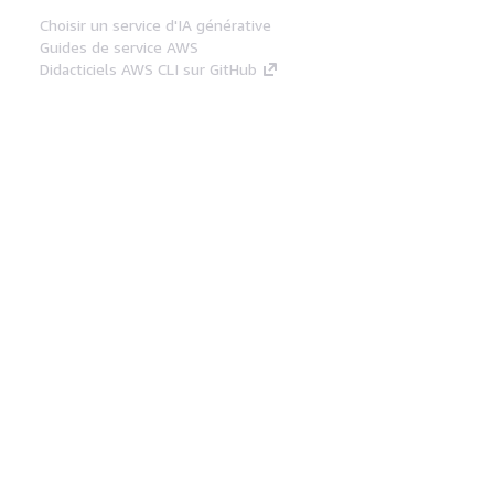
Choisir un service d'IA générative
Guides de service AWS
Didacticiels AWS CLI sur GitHub
Outils Pour Développeurs
Bibliothèque d'exemples de code AWS
AWS CLI
Centre de créateur AWS
Blog sur les outils AWS pour les
développeurs
Liens Utiles
Téléchargez les documents du serveur MCP
AWS
Connectez-vous à la console AWS
AWS re:Post
Confidentialité
Conditions d'utilisation du
site
Préférences de cookies
© 2026,
Amazon Web Services, Inc. ou ses affiliés. Tous