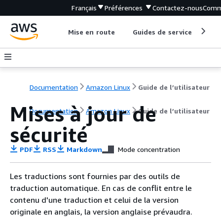
Français
Préférences
Contactez-nous
Comm
Mise en route
Guides de service
Out
Documentation
Amazon Linux
Guide de l’utilisateur
Mises à jour de
Documentation
Amazon Linux
Guide de l’utilisateur
sécurité
PDF
RSS
Markdown
Mode concentration
Les traductions sont fournies par des outils de
traduction automatique. En cas de conflit entre le
contenu d'une traduction et celui de la version
originale en anglais, la version anglaise prévaudra.