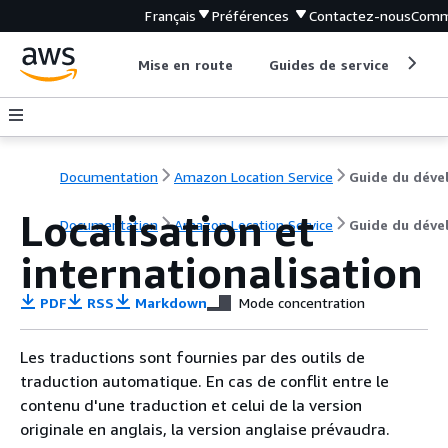
Français
Préférences
Contactez-nous
Comm
Mise en route
Guides de service
Out
Documentation
Amazon Location Service
Localisation et
Documentation
Amazon Location Service
Guide du déve
internationalisation
PDF
RSS
Markdown
Mode concentration
Les traductions sont fournies par des outils de
traduction automatique. En cas de conflit entre le
contenu d'une traduction et celui de la version
originale en anglais, la version anglaise prévaudra.