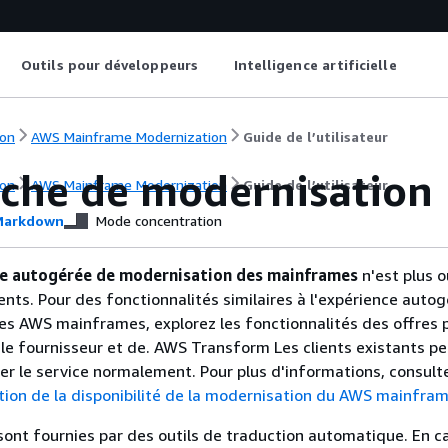
Outils pour développeurs
Intelligence artificielle
on
AWS Mainframe Modernization
Guide de l’utilisateur
che de modernisation
on
AWS Mainframe Modernization
Guide de l’utilisateur
arkdown
Mode concentration
e autogérée de modernisation des mainframes
n'est plus 
ents. Pour des fonctionnalités similaires à l'expérience auto
es AWS mainframes, explorez les fonctionnalités des offres
le fournisseur et de. AWS Transform Les clients existants p
ser le service normalement. Pour plus d'informations, consult
tion de la disponibilité de la modernisation du AWS mainfra
sont fournies par des outils de traduction automatique. En c