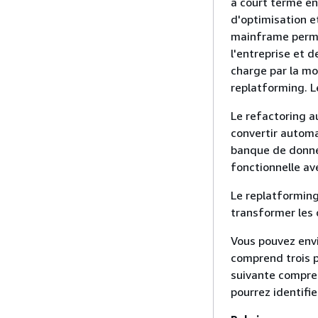
à court terme en
d'optimisation e
mainframe permet
l'entreprise et d
charge par la m
replatforming. L
Le refactoring a
convertir autom
banque de donné
fonctionnelle av
Le replatforming
transformer les 
Vous pouvez envi
comprend trois p
suivante compren
pourrez identifi