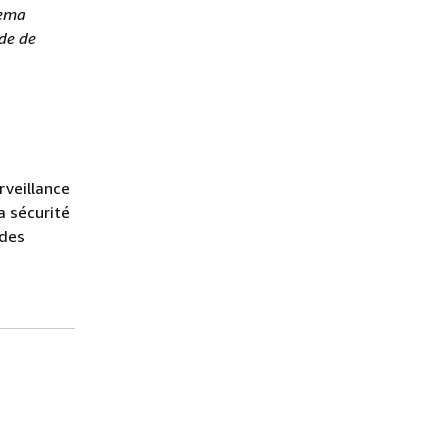
hema
de de
rveillance
a sécurité
 des