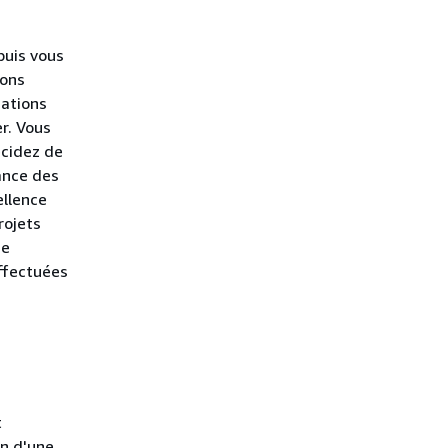
puis vous
ions
cations
r. Vous
écidez de
ance des
ellence
rojets
de
effectuées
t
on d'une