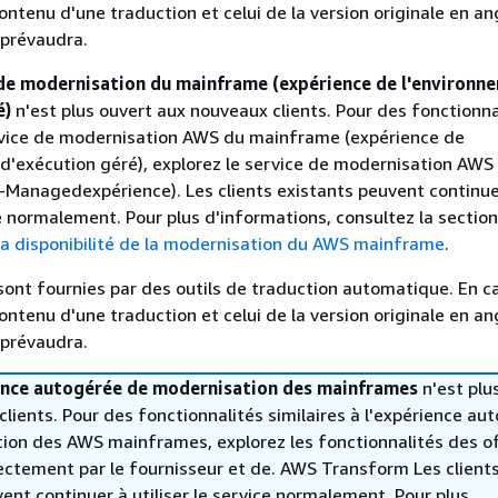
contenu d'une traduction et celui de la version originale en ang
 prévaudra.
de modernisation du mainframe (expérience de l'environn
é)
n'est plus ouvert aux nouveaux clients. Pour des fonctionna
ervice de modernisation AWS du mainframe (expérience de
d'exécution géré), explorez le service de modernisation AWS
-Managedexpérience). Les clients existants peuvent continue
ce normalement. Pour plus d'informations, consultez la section
la disponibilité de la modernisation du AWS mainframe
.
sont fournies par des outils de traduction automatique. En c
contenu d'une traduction et celui de la version originale en ang
 prévaudra.
ence autogérée de modernisation des mainframes
n'est plu
lients. Pour des fonctionnalités similaires à l'expérience au
ion des AWS mainframes, explorez les fonctionnalités des o
ectement par le fournisseur et de. AWS Transform Les client
ent continuer à utiliser le service normalement. Pour plus