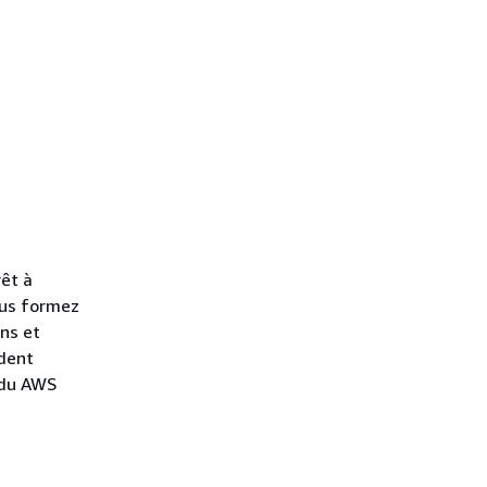
rêt à
ous formez
ns et
rdent
 du AWS