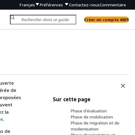
Français
Préférences
Contactez-nous
Commentaire
Créer un compte AWS
ouverte
gérée de
 proposées
Sur cette page
euvent
Phase d’évaluation
ez la
Phase de mobilisation
me
.
Phase de migration et de
modernisation
as de
Phase d'exploitation et