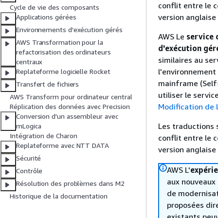
conflit entre le 
Cycle de vie des composants
version anglaise
Applications gérées
Environnements d'exécution gérés
AWS Le
service 
AWS Transformation pour la
d'exécution gér
refactorisation des ordinateurs
similaires au s
centraux
l'environnement 
Replateforme logicielle Rocket
mainframe (Self
Transfert de fichiers
utiliser le servi
AWS Transform pour ordinateur central
Modification de 
Réplication des données avec Precision
Conversion d'un assembleur avec
Les traductions 
mLogica
Intégration de Charon
conflit entre le 
Replateforme avec NTT DATA
version anglaise
Sécurité
AWS L'
expéri
Contrôle
aux nouveaux c
Résolution des problèmes dans M2
de modernisat
Historique de la documentation
proposées dir
existants peuv