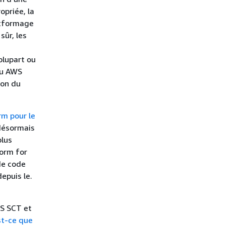
opriée, la
atformage
sûr, les
plupart ou
du AWS
ion du
m pour le
désormais
plus
form for
de code
epuis le.
S SCT et
t-ce que