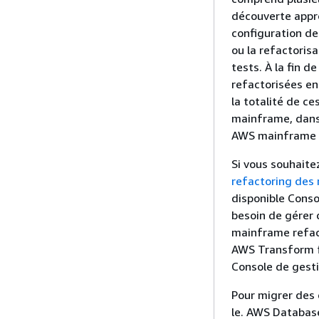
découverte appro
configuration de
ou la refactorisa
tests. À la fin d
refactorisées en
la totalité de c
mainframe, dans 
AWS mainframe 
Si vous souhaite
refactoring des
disponible Conso
besoin de gérer 
mainframe refact
AWS Transform f
Console de gest
Pour migrer des
le. AWS Database