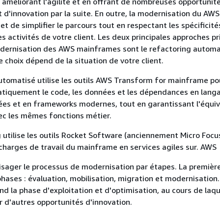
 améliorant l'agilité et en offrant de nombreuses opportunit
t d'innovation par la suite. En outre, la modernisation du AWS
 de simplifier le parcours tout en respectant les spécificité
es activités de votre client. Les deux principales approches pr
odernisation des AWS mainframes sont le refactoring automat
e choix dépend de la situation de votre client.
utomatisé utilise les outils AWS Transform for mainframe po
atiquement le code, les données et les dépendances en lang
es et en frameworks modernes, tout en garantissant l'équi
ec les mêmes fonctions métier.
 utilise les outils Rocket Software (anciennement Micro Focu
charges de travail du mainframe en services agiles sur. AWS
sager le processus de modernisation par étapes. La premièr
hases : évaluation, mobilisation, migration et modernisation.
d la phase d'exploitation et d'optimisation, au cours de laqu
er d'autres opportunités d'innovation.