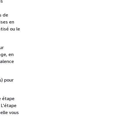
és
s de
ises en
isé ou le
ur
age, en
valence
s) pour
e étape
 L'étape
elle vous