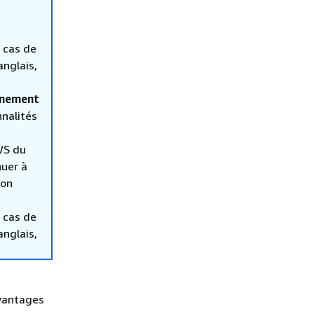
 cas de
anglais,
nnement
nnalités
WS du
nuer à
ion
 cas de
anglais,
avantages