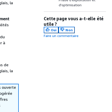
lais, la
d'optimisation
Cette page vous a-t-elle été
ement
utile ?
lités
Oui
Non
Faire un commentaire
 du
r à
as de
lais, la
s ouverte
togérée
ffres
s