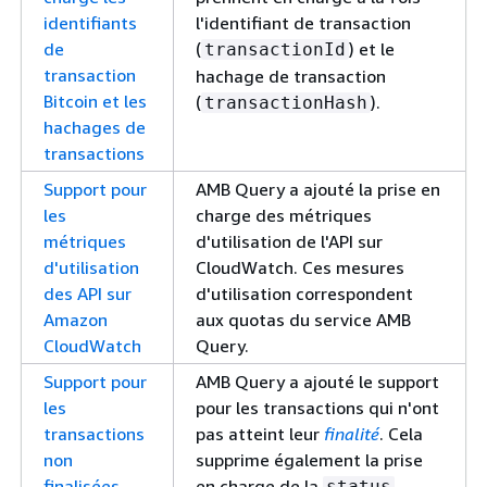
identifiants
l'identifiant de transaction
de
(
) et le
transactionId
transaction
hachage de transaction
Bitcoin et les
(
).
transactionHash
hachages de
transactions
Support pour
AMB Query a ajouté la prise en
les
charge des métriques
métriques
d'utilisation de l'API sur
d'utilisation
CloudWatch. Ces mesures
des API sur
d'utilisation correspondent
Amazon
aux quotas du service AMB
CloudWatch
Query.
Support pour
AMB Query a ajouté le support
les
pour les transactions qui n'ont
transactions
pas atteint leur
finalité
. Cela
non
supprime également la prise
finalisées
en charge de la
status