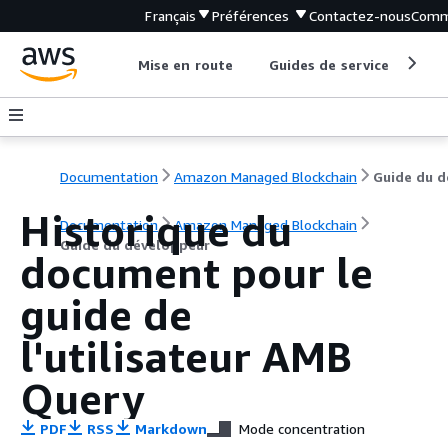
Français
Préférences
Contactez-nous
Comm
Mise en route
Guides de service
Out
Documentation
Amazon Managed Blockchain
Historique du
Documentation
Amazon Managed Blockchain
Guide du développeur
document pour le
guide de
l'utilisateur AMB
Query
PDF
RSS
Markdown
Mode concentration