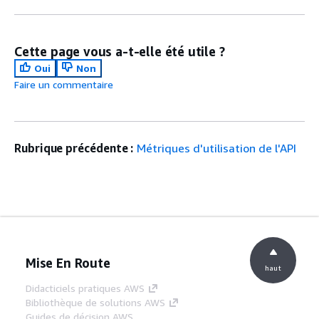
Support pour
Amazon Managed Blockchain
Bitcoin
(AMB) Query prend désormais
Testnet
en charge les requêtes sur le
Cette page vous a-t-elle été utile ?
Bitcoin Testnet.
Oui
Non
Première
Version initiale du service AMB
Faire un commentaire
version
Query.
Rubrique précédente :
Métriques d'utilisation de l'API
Mise En Route
haut
Didacticiels pratiques AWS
Bibliothèque de solutions AWS
Guides de décision AWS