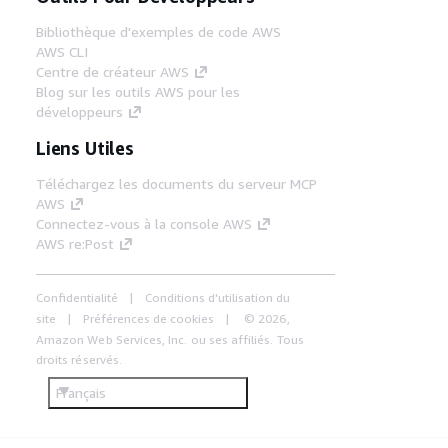
Bibliothèque d'exemples de code AWS
AWS CLI
Centre de créateur AWS
Blog sur les outils AWS pour les
développeurs
Liens Utiles
Téléchargez les documents du serveur MCP
AWS
Connectez-vous à la console AWS
AWS re:Post
Confidentialité
Conditions d'utilisation du
site
Préférences de cookies
© 2026,
Amazon Web Services, Inc. ou ses affiliés. Tous
droits réservés.
Français