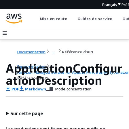
Français
Pré
Mise en route
Guides de service
Out
Documentation
...
Référence d’API
ApplicationConfigur
Documentation
Amazon Managed Service for Apache Flink (formerly Amazon K
ationDescription
Référence d’API
PDF
Markdown
Mode concentration
Sur cette page
Les traductions sont fournies par des outils de