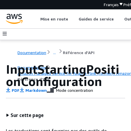
Français
Pré
Mise en route
Guides de service
Out
Documentation
...
Référence d’API
InputStartingPositi
Documentation
Amazon Managed Service for Apache Flink (formerly Amazon K
onConfiguration
Référence d’API
PDF
Markdown
Mode concentration
Sur cette page
Les traductions sont fournies par des outils de