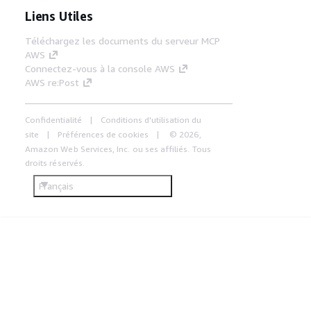
Liens Utiles
Téléchargez les documents du serveur MCP
AWS
Connectez-vous à la console AWS
AWS re:Post
Confidentialité
Conditions d'utilisation du
site
Préférences de cookies
© 2026,
Amazon Web Services, Inc. ou ses affiliés. Tous
droits réservés.
Français