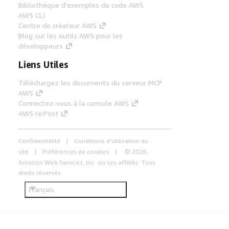
Bibliothèque d'exemples de code AWS
AWS CLI
Centre de créateur AWS
Blog sur les outils AWS pour les
développeurs
Liens Utiles
Téléchargez les documents du serveur MCP
AWS
Connectez-vous à la console AWS
AWS re:Post
Confidentialité
Conditions d'utilisation du
site
Préférences de cookies
© 2026,
Amazon Web Services, Inc. ou ses affiliés. Tous
droits réservés.
Français