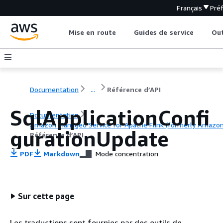
Français
Pré
Mise en route
Guides de service
Out
Documentation
...
Référence d’API
SqlApplicationConfi
Documentation
Amazon Managed Service for Apache Flink (formerly Amazon K
gurationUpdate
Référence d’API
PDF
Markdown
Mode concentration
Sur cette page
Les traductions sont fournies par des outils de