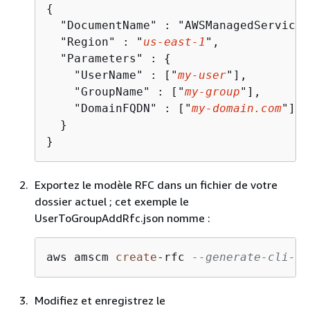
{
  "DocumentName" : "AWSManagedServices
  "Region" : "
us-east-1
",

  "Parameters" : 
{
    "UserName" : ["
my-user
"],

    "GroupName" : ["
my-group
"],

    "DomainFQDN" : ["
my-domain.com
"]

  }

}
Exportez le modèle RFC dans un fichier de votre
dossier actuel ; cet exemple le
UserToGroupAddRfc.json nomme :
aws amscm 
create
-
rfc 
--generate-cli-sk
Modifiez et enregistrez le