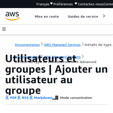
Français
Préférences
Contactez-nous
Comm
Mise en route
Guides de service
Out
Documentation
AWS Managed Services
Détail
Utilisateurs et
Documentation
AWS Managed Services
Détails du type de modification AMS Advanced
groupes | Ajouter un
utilisateur au
groupe
PDF
RSS
Markdown
Mode concentration