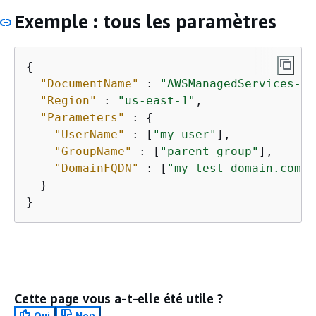
Exemple : tous les paramètres
{
"DocumentName"
 : 
"AWSManagedServices-Ad
"Region"
 : 
"us-east-1"
,

"Parameters"
 : 
{
"UserName"
 : [
"my-user"
],

"GroupName"
 : [
"parent-group"
],

"DomainFQDN"
 : [
"my-test-domain.com"
]

  }

}
Cette page vous a-t-elle été utile ?
Oui
Non