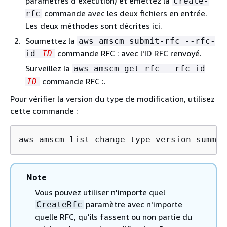
paramètres d'exécution) et émettez la
create-
commande avec les deux fichiers en entrée.
rfc
Les deux méthodes sont décrites ici.
Soumettez la
aws amscm submit-rfc --rfc-
commande RFC : avec l'ID RFC renvoyé.
id
ID
Surveillez la
aws amscm get-rfc --rfc-id
commande RFC :.
ID
Pour vérifier la version du type de modification, utilisez
cette commande :
aws amscm list-change-type-version-summar
Note
Vous pouvez utiliser n'importe quel
paramètre avec n'importe
CreateRfc
quelle RFC, qu'ils fassent ou non partie du