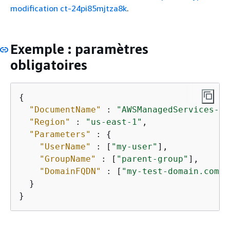
modification ct-24pi85mjtza8k
.
Exemple : paramètres
obligatoires
{
"DocumentName"
 : 
"AWSManagedServices-Ad
"Region"
 : 
"us-east-1"
,

"Parameters"
 : 
{
"UserName"
 : [
"my-user"
],

"GroupName"
 : [
"parent-group"
],

"DomainFQDN"
 : [
"my-test-domain.com"
]

  }

}