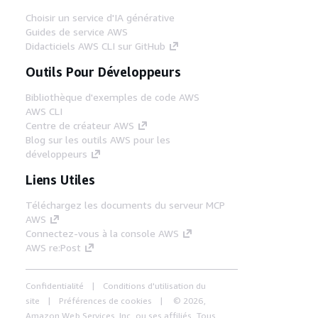
Choisir un service d'IA générative
Guides de service AWS
Didacticiels AWS CLI sur GitHub
Outils Pour Développeurs
Bibliothèque d'exemples de code AWS
AWS CLI
Centre de créateur AWS
Blog sur les outils AWS pour les
développeurs
Liens Utiles
Téléchargez les documents du serveur MCP
AWS
Connectez-vous à la console AWS
AWS re:Post
Confidentialité
Conditions d'utilisation du
site
Préférences de cookies
© 2026,
Amazon Web Services, Inc. ou ses affiliés. Tous