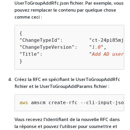
UserToGroupAddRfc.json fichier. Par exemple, vous
pouvez remplacer le contenu par quelque chose
comme ceci :
{
"ChangeTypeId":         "ct-24pi85mjtz
"ChangeTypeVersion":    "
1.0
",

"Title":                "
Add AD user t
}
Créez la RFC en spécifiant le UserToGroupAddRfc
fichier et le UserToGroupAddParams fichier :
aws
 amscm create-rfc --cli-input-json 
Vous recevez l'identifiant de la nouvelle RFC dans
la réponse et pouvez l'utiliser pour soumettre et