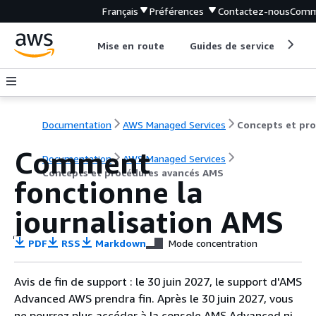
Français
Préférences
Contactez-nous
Comm
Mise en route
Guides de service
Out
Documentation
AWS Managed Services
Comment
Documentation
AWS Managed Services
Concepts et procédures avancés AMS
fonctionne la
journalisation AMS
PDF
RSS
Markdown
Mode concentration
Avis de fin de support : le 30 juin 2027, le support d'AMS
Advanced AWS prendra fin. Après le 30 juin 2027, vous
ne pourrez plus accéder à la console AMS Advanced ni