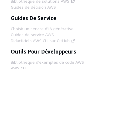
Bibliothèque de solutions AWS
Guides de décision AWS
Guides De Service
Choisir un service d'IA générative
Guides de service AWS
Didacticiels AWS CLI sur GitHub
Outils Pour Développeurs
Bibliothèque d'exemples de code AWS
AWS CLI
Centre de créateur AWS
Blog sur les outils AWS pour les
développeurs
Liens Utiles
Téléchargez les documents du serveur MCP
AWS
Connectez-vous à la console AWS
AWS re:Post