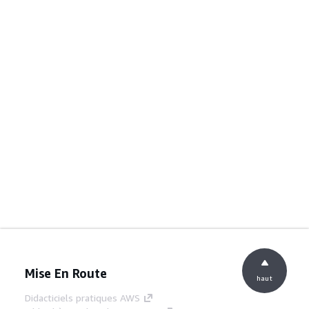
Mise En Route
haut
Didacticiels pratiques AWS