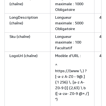
(chaîne)
maximale : 1000
Obligatoire
LongDescription
Longueur
400
(chaîne)
maximale : 5000
Obligatoire
Sku (chaîne)
Longueur
400
maximale : 100
Facultatif
LogoUrl (chaîne)
Modèle d'URL :
400
^
https://(www \.) ?
[-a-z A-Z0 - 9@.]
{
1 256} \. [a-z A-
Z0-9 ()]
{
2,63} \ b
([-a-za- Z0-9 @+./]
*)