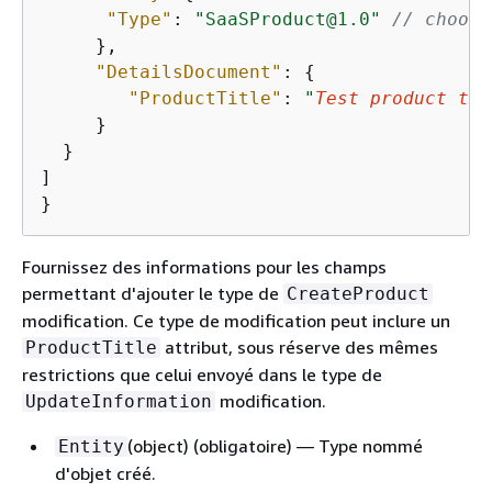
"Type"
: 
"SaaSProduct@1.0"
// choose
     },

"DetailsDocument"
: 
{
"ProductTitle"
: 
"
Test product tit
     }

  }

]

}
Fournissez des informations pour les champs
permettant d'ajouter le type de
CreateProduct
modification. Ce type de modification peut inclure un
attribut, sous réserve des mêmes
ProductTitle
restrictions que celui envoyé dans le type de
modification.
UpdateInformation
(object) (obligatoire) — Type nommé
Entity
d'objet créé.