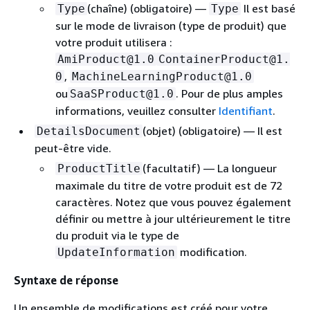
(chaîne) (obligatoire) —
Il est basé
Type
Type
sur le mode de livraison (type de produit) que
votre produit utilisera :
AmiProduct@1.0
ContainerProduct@1.
,
0
MachineLearningProduct@1.0
ou
. Pour de plus amples
SaaSProduct@1.0
informations, veuillez consulter
Identifiant
.
(objet) (obligatoire) — Il est
DetailsDocument
peut-être vide.
(facultatif) — La longueur
ProductTitle
maximale du titre de votre produit est de 72
caractères. Notez que vous pouvez également
définir ou mettre à jour ultérieurement le titre
du produit via le type de
modification.
UpdateInformation
Syntaxe de réponse
Un ensemble de modifications est créé pour votre