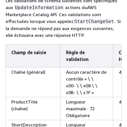
Les validations de schéma suivantes sont spécifiques
aux
actions duAWS
UpdateInformation
Marketplace Catalog API. Ces validations sont
effectuées lorsque vous appelez
. Si
StartChangeSet
la demande ne répond pas aux exigences suivantes,
elle échouera avec une réponse HTTP.
Champ de saisie
Règle de
Co
validation
HT
Chaîne (général)
Aucun caractère de
400
contrôle « \ \
x00- \ \ x08 \ \
x0B- \ \ x1F »
ProductTitle
Longueur
400
(chaîne)
maximale : 72
Obligatoire
ShortDescription
Longueur
400