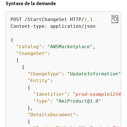
Syntaxe de la demande
POST /StartChangeSet HTTP/
1.1
Content-type: application/json

{
"Catalog"
: 
"AWSMarketplace"
,

"ChangeSet"
:

  [

{
"ChangeType"
: 
"UpdateInformation"
,

"Entity"
:

{
"Identifier"
: 
"
prod-example12345
"
"Type"
: 
"AmiProduct@1.0"
      },

"DetailsDocument"
:

{