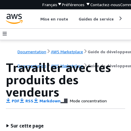
Français
Préférences
Contactez-nous
Comm
Mise en route
Guides de service
Out
Documentation
AWS Marketplace
Guide du développeu
Travailler avec les
Documentation
AWS Marketplace
Guide du développeu
produits des
vendeurs
PDF
RSS
Markdown
Mode concentration
Sur cette page