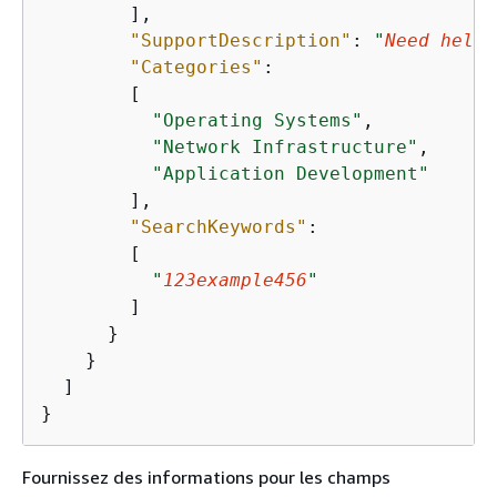
        ],

"SupportDescription"
: 
"
Need help?
"Categories"
:

        [

"Operating Systems"
,

"Network Infrastructure"
,

"Application Development"
        ],

"SearchKeywords"
:

        [

"
123example456
"
        ]

      }

    }

  ]

}
Fournissez des informations pour les champs