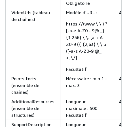
Obligatoire
VideoUrls (tableau
Modèle d'URL :
400
de chaînes)
https://(www \ \.) ?
[-a-z A-Z0 - 9@._]
{
1 256} \ \. [a-z A-
Z0-9 ()]
{
2,63} \ \ b
([-a-z A-Z0-9 @_
+. \/]
Facultatif
Points forts
Nécessaire : min 1 -
400
(ensemble de
max. 3
chaînes)
AdditionalResources
Longueur
400
(ensemble de
maximale : 500
structures)
Facultatif
SupportDescription
Longueur
400