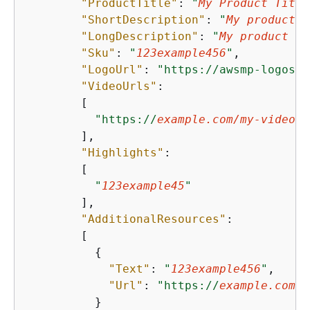
"ProductTitle"
: 
"
My Product Title
"ShortDescription"
: 
"
My product s
"LongDescription"
: 
"
My product lo
"Sku"
: 
"
123example456
"
,

"LogoUrl"
: 
"https://awsmp-logos.s
"VideoUrls"
:

        [

"https://
example.com/my-video
"
        ],

"Highlights"
:

        [

"
123example45
"
        ],

"AdditionalResources"
:

        [

{
"Text"
: 
"
123example456
"
,

"Url"
: 
"https://
example.com/s
          }
