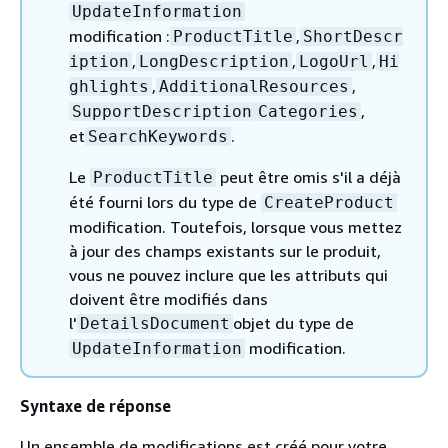
UpdateInformation
modification :
,
ProductTitle
ShortDescr
,
,
,
iption
LongDescription
LogoUrl
Hi
,
,
ghlights
AdditionalResources
,
SupportDescription
Categories
et
.
SearchKeywords
Le
peut être omis s'il a déjà
ProductTitle
été fourni lors du type de
CreateProduct
modification. Toutefois, lorsque vous mettez
à jour des champs existants sur le produit,
vous ne pouvez inclure que les attributs qui
doivent être modifiés dans
l'
objet du type de
DetailsDocument
modification.
UpdateInformation
Syntaxe de réponse
Un ensemble de modifications est créé pour votre