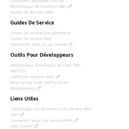
Didacticiels pratiques AWS
Bibliothèque de solutions AWS
Guides de décision AWS
Guides De Service
Choisir un service d'IA générative
Guides de service AWS
Didacticiels AWS CLI sur GitHub
Outils Pour Développeurs
Bibliothèque d'exemples de code AWS
AWS CLI
Centre de créateur AWS
Blog sur les outils AWS pour les
développeurs
Liens Utiles
Téléchargez les documents du serveur MCP
AWS
Connectez-vous à la console AWS
AWS re:Post