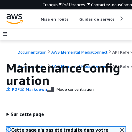
Français
Préférences
Contactez-nous
Comm
Mise en route
Guides de service
Out
Documentation
AWS Elemental MediaConnect
MaintenanceConfig
Documentation
AWS Elemental MediaConnect
API Refer
uration
PDF
Markdown
Mode concentration
Sur cette page
Cette page n'a pas été traduite dans votre