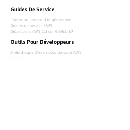
Guides De Service
Choisir un service d'IA générative
Guides de service AWS
Didacticiels AWS CLI sur GitHub
Outils Pour Développeurs
Bibliothèque d'exemples de code AWS
AWS CLI
Centre de créateur AWS
Blog sur les outils AWS pour les
développeurs
Liens Utiles
Téléchargez les documents du serveur MCP
AWS
Connectez-vous à la console AWS
AWS re:Post
Confidentialité
Conditions d'utilisation du