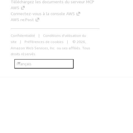
Téléchargez les documents du serveur MCP
AWS
Connectez-vous à la console AWS
AWS re:Post
Confidentialité
Conditions d'utilisation du
site
Préférences de cookies
© 2026,
Amazon Web Services, Inc. ou ses affiliés. Tous
droits réservés.
Français