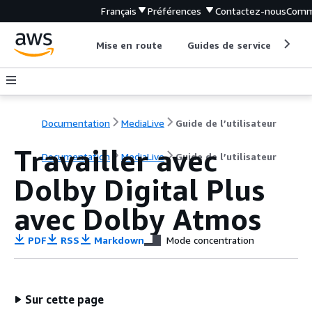
Français
Préférences
Contactez-nous
Comm
Mise en route
Guides de service
Out
Documentation
MediaLive
Guide de l’utilisateur
Travailler avec
Documentation
MediaLive
Guide de l’utilisateur
Dolby Digital Plus
avec Dolby Atmos
PDF
RSS
Markdown
Mode concentration
Sur cette page