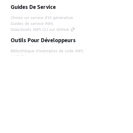
Guides De Service
Choisir un service d'IA générative
Guides de service AWS
Didacticiels AWS CLI sur GitHub
Outils Pour Développeurs
Bibliothèque d'exemples de code AWS
AWS CLI
Centre de créateur AWS
Blog sur les outils AWS pour les
développeurs
Liens Utiles
Téléchargez les documents du serveur MCP
AWS
Connectez-vous à la console AWS
AWS re:Post
Confidentialité
Conditions d'utilisation du