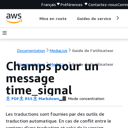
Français
Préférences
Contactez-nous
Comm
Mise en route
Guides de service
Out
Documentation
MediaLive
Guide de l’utilisateur
Champs pour un
Documentation
MediaLive
Guide de l’utilisateur
message
time_signal
PDF
RSS
Markdown
Mode concentration
Les traductions sont fournies par des outils de
traduction automatique. En cas de conflit entre le
contenu d'une traduction et celui de la version