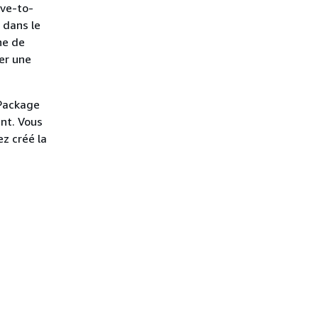
ive-to-
 dans le
he de
ker une
aPackage
nt. Vous
z créé la