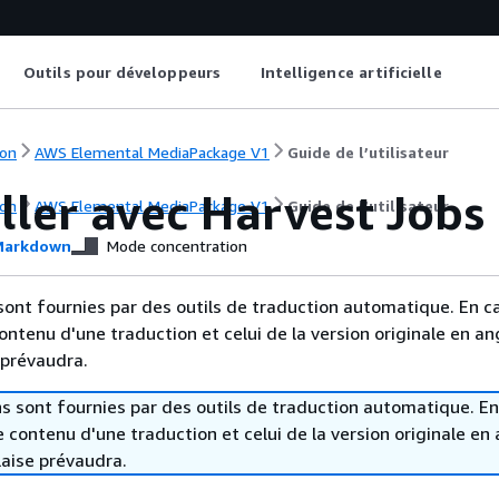
Outils pour développeurs
Intelligence artificielle
on
AWS Elemental MediaPackage V1
Guide de l’utilisateur
ller avec Harvest Jobs
on
AWS Elemental MediaPackage V1
Guide de l’utilisateur
arkdown
Mode concentration
sont fournies par des outils de traduction automatique. En c
contenu d'une traduction et celui de la version originale en ang
 prévaudra.
s sont fournies par des outils de traduction automatique. En
le contenu d'une traduction et celui de la version originale en 
laise prévaudra.