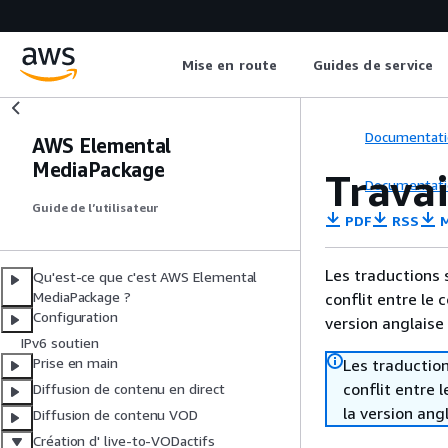
Mise en route
Guides de service
Documentati
AWS Elemental
MediaPackage
Travai
Documentati
Guide de l’utilisateur
PDF
RSS
M
Les traductions 
Qu'est-ce que c'est AWS Elemental
MediaPackage ?
conflit entre le 
Configuration
version anglaise
IPv6 soutien
Prise en main
Les traduction
conflit entre 
Diffusion de contenu en direct
la version ang
Diffusion de contenu VOD
Création d' live-to-VODactifs