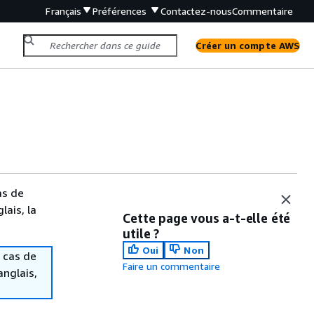
Français
Préférences
Contactez-nous
Commentaire
Créer un compte AWS
as de
lais, la
Cette page vous a-t-elle été
utile ?
Oui
Non
 cas de
Faire un commentaire
anglais,