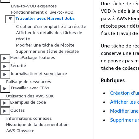
Une tâche de réc
Live-to-VOD exigences
VOD (vidéo à la 
Fonctionnement d’ live-to-VOD
passé. AWS Eleme
Travailler avec Harvest Jobs
récolte pour déte
Création d'un emploi lié à la récolte
Afficher les détails des tâches de
fois le travail d
récolte
Modifier une tâche de récolte
Une tâche de réc
Supprimer une tâche de récolte
conserve une tra
MediaPackage features
ne pouvez pas mo
Sécurité
tâche de collect
Journalisation et surveillance
Rubriques
Balisage de ressources
Travailler avec CDNs
Création d'un
Utilisation des AWS SDK
Afficher les
Exemples de code
Quotas
Modifier une
Informations connexes
Supprimer un
Historique de la documentation
AWS Glossaire