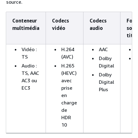
source.
Conteneur
Codecs
Codecs
Form
multimédia
vidéo
audio
sous
titr
Vidéo :
H.264
AAC
TS
(AVC)
Dolby
Audio :
H.265
Digital
TS, AAC
(HEVC)
Dolby
AC3 ou
avec
Digital
EC3
prise
Plus
en
charge
de
HDR
10