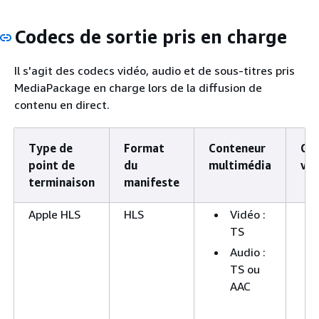
Codecs de sortie pris en charge
Il s'agit des codecs vidéo, audio et de sous-titres pris
MediaPackage en charge lors de la diffusion de
contenu en direct.
Type de
Format
Conteneur
Co
point de
du
multimédia
vid
terminaison
manifeste
Apple HLS
HLS
Vidéo :
TS
Audio :
TS ou
AAC