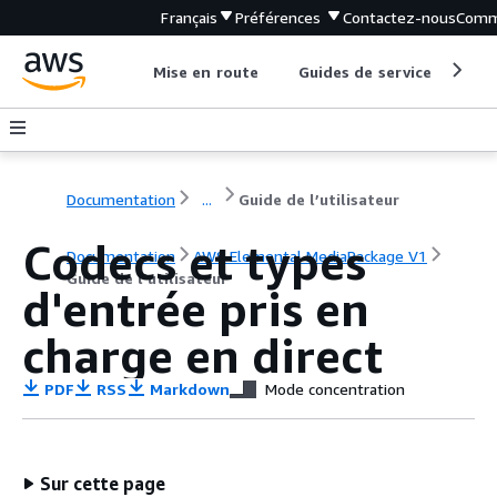
Français
Préférences
Contactez-nous
Comm
Mise en route
Guides de service
Out
Documentation
...
Guide de l’utilisateur
Codecs et types
Documentation
AWS Elemental MediaPackage V1
Guide de l’utilisateur
d'entrée pris en
charge en direct
PDF
RSS
Markdown
Mode concentration
Sur cette page