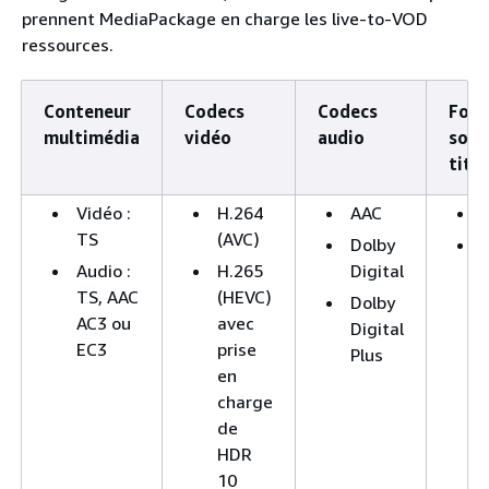
prennent MediaPackage en charge les live-to-VOD
ressources.
Conteneur
Codecs
Codecs
Form
multimédia
vidéo
audio
sous
titr
Vidéo :
H.264
AAC
TS
(AVC)
Dolby
Audio :
H.265
Digital
TS, AAC
(HEVC)
Dolby
AC3 ou
avec
Digital
EC3
prise
Plus
en
charge
de
HDR
10