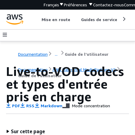
Français
Préférences
Contactez-nous
Comm
Mise en route
Guides de service
Out
Documentation
...
Guide de l’utilisateur
Live-to-VOD codecs
Documentation
AWS Elemental MediaPackage V1
Guide de l’utilisateur
et types d'entrée
pris en charge
PDF
RSS
Markdown
Mode concentration
Sur cette page