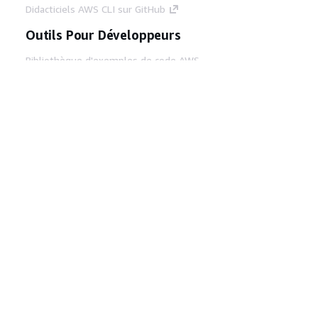
Didacticiels AWS CLI sur GitHub
Outils Pour Développeurs
Bibliothèque d'exemples de code AWS
AWS CLI
Centre de créateur AWS
Blog sur les outils AWS pour les
développeurs
Liens Utiles
Téléchargez les documents du serveur MCP
AWS
Connectez-vous à la console AWS
AWS re:Post
Confidentialité
Conditions d'utilisation du
site
Préférences de cookies
© 2026,
Amazon Web Services, Inc. ou ses affiliés. Tous
droits réservés.
Français