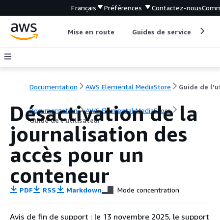
Français
Préférences
Contactez-nous
Comm
Mise en route
Guides de service
Out
Documentation
AWS Elemental MediaStore
Désactivation de la
Documentation
AWS Elemental MediaStore
Guide de l’utilisateur
journalisation des
accès pour un
conteneur
PDF
RSS
Markdown
Mode concentration
Avis de fin de support : le 13 novembre 2025, le support