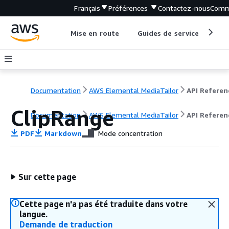
Français
Préférences
Contactez-nous
Comm
Mise en route
Guides de service
Out
Documentation
AWS Elemental MediaTailor
API Referen
ClipRange
Documentation
AWS Elemental MediaTailor
API Referen
PDF
Markdown
Mode concentration
Sur cette page
Cette page n'a pas été traduite dans votre
langue.
Demande de traduction