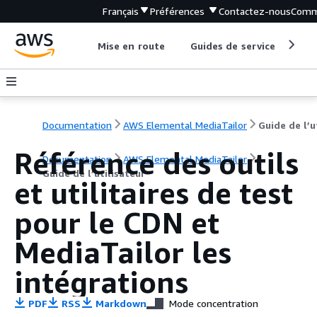
Français
Préférences
Contactez-nous
Comm
Mise en route
Guides de service
Out
Documentation
AWS Elemental MediaTailor
Référence des outils
Documentation
AWS Elemental MediaTailor
Guide de l’utilisateur
et utilitaires de test
pour le CDN et
MediaTailor les
intégrations
PDF
RSS
Markdown
Mode concentration