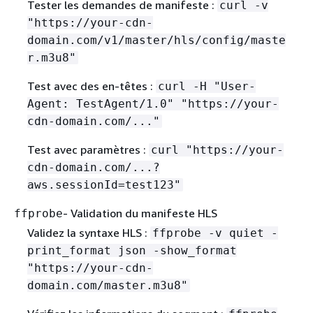
Tester les demandes de manifeste :
curl -v
"https://your-cdn-
domain.com/v1/master/hls/config/maste
r.m3u8"
Test avec des en-têtes :
curl -H "User-
Agent: TestAgent/1.0" "https://your-
cdn-domain.com/..."
Test avec paramètres :
curl "https://your-
cdn-domain.com/...?
aws.sessionId=test123"
- Validation du manifeste HLS
ffprobe
Validez la syntaxe HLS :
ffprobe -v quiet -
print_format json -show_format
"https://your-cdn-
domain.com/master.m3u8"