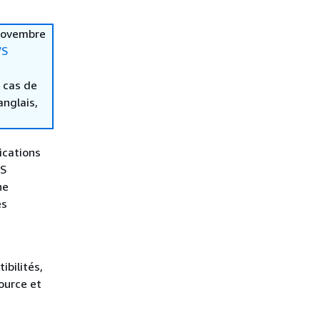
 novembre
S
 cas de
anglais,
ications
WS
ne
es
ibilités,
ource et