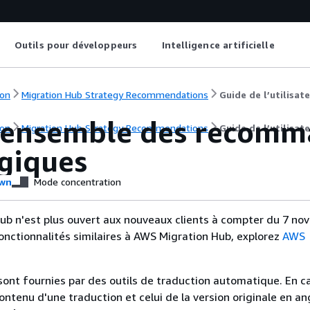
Outils pour développeurs
Intelligence artificielle
on
Migration Hub Strategy Recommendations
Guide de l’utilisat
'ensemble des recomm
on
Migration Hub Strategy Recommendations
Guide de l’utilisat
égiques
wn
Mode concentration
ub n'est plus ouvert aux nouveaux clients à compter du 7 no
onctionnalités similaires à AWS Migration Hub, explorez
AWS
sont fournies par des outils de traduction automatique. En c
contenu d'une traduction et celui de la version originale en ang