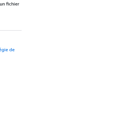
n fichier
égie de