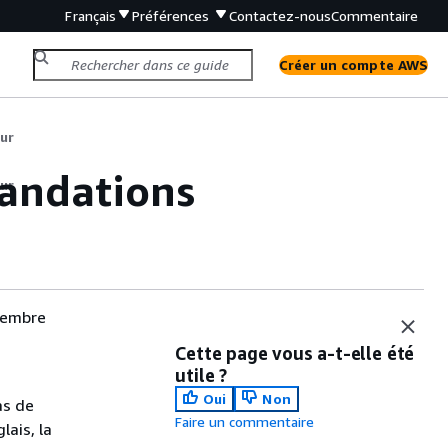
Français
Préférences
Contactez-nous
Commentaire
Créer un compte AWS
eur
andations
eur
vembre
Cette page vous a-t-elle été
utile ?
Oui
Non
as de
Faire un commentaire
lais, la