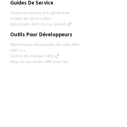
Guides De Service
Choisir un service d'IA générative
Guides de service AWS
Didacticiels AWS CLI sur GitHub
Outils Pour Développeurs
Bibliothèque d'exemples de code AWS
AWS CLI
Centre de créateur AWS
Blog sur les outils AWS pour les
développeurs
Liens Utiles
Téléchargez les documents du serveur MCP
AWS
Connectez-vous à la console AWS
AWS re:Post
Confidentialité
Conditions d'utilisation du
site
Préférences de cookies
© 2026,