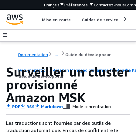
Français
Préférences
Contactez-nous
Comm
Mise en route
Guides de service
Out
Documentation
...
Guide du développeur
Surveiller un cluster
Documentation
Amazon Managed Streaming for Apache K
Guide du développeur
provisionné
Amazon MSK
PDF
RSS
Markdown
Mode concentration
Les traductions sont fournies par des outils de
traduction automatique. En cas de conflit entre le