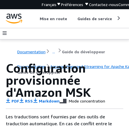
Français
Préférences
Contactez-nous
Comm
Mise en route
Guides de service
Out
Documentation
...
Guide du développeur
Configuration
Documentation
Amazon Managed Streaming for Apache K
Guide du développeur
provisionnée
d'Amazon MSK
PDF
RSS
Markdown
Mode concentration
Les traductions sont fournies par des outils de
traduction automatique. En cas de conflit entre le