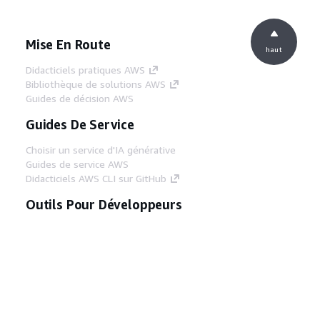
Mise En Route
haut
Didacticiels pratiques AWS
Bibliothèque de solutions AWS
Guides de décision AWS
Guides De Service
Choisir un service d'IA générative
Guides de service AWS
Didacticiels AWS CLI sur GitHub
Outils Pour Développeurs
Bibliothèque d'exemples de code AWS
AWS CLI
Centre de créateur AWS
Blog sur les outils AWS pour les
développeurs
Liens Utiles