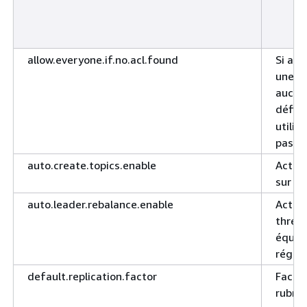
allow.everyone.if.no.acl.found
Si au
une re
aucune
défini
utilis
pas se
auto.create.topics.enable
Active
sur le
auto.leader.rebalance.enable
Active
thread
équili
réguli
default.replication.factor
Facteu
rubri