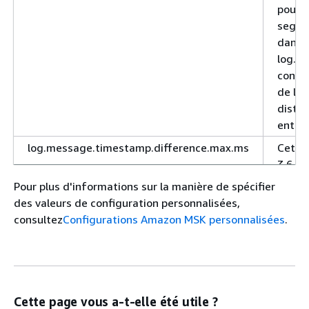
pour d
segme
dans l
log.re
config
de la 
distan
entier
log.message.timestamp.difference.max.ms
Cette 
3.6.0.
log.
Pour plus d'informations sur la manière de spécifier
et
log
des valeurs de configuration personnalisées,
ont ét
consultez
Configurations Amazon MSK personnalisées
.
entre 
messag
messa
log.m
messag
Cette page vous a-t-elle été utile ?