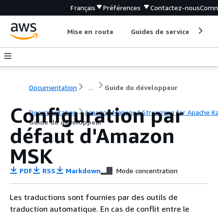
Français
Préférences
Contactez-nous
Comm
Mise en route
Guides de service
Out
Documentation
...
Guide du développeur
Configuration par
Documentation
Amazon Managed Streaming for Apache K
Guide du développeur
défaut d'Amazon
MSK
PDF
RSS
Markdown
Mode concentration
Les traductions sont fournies par des outils de
traduction automatique. En cas de conflit entre le