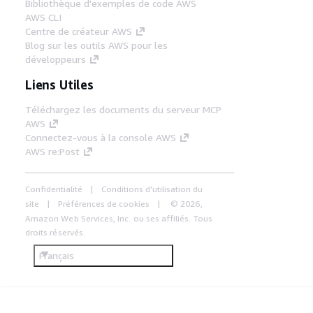
Bibliothèque d'exemples de code AWS
AWS CLI
Centre de créateur AWS
Blog sur les outils AWS pour les
développeurs
Liens Utiles
Téléchargez les documents du serveur MCP
AWS
Connectez-vous à la console AWS
AWS re:Post
Confidentialité
Conditions d'utilisation du
site
Préférences de cookies
© 2026,
Amazon Web Services, Inc. ou ses affiliés. Tous
droits réservés.
Français