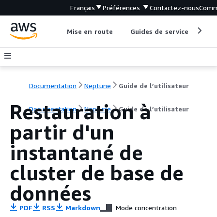
Français
Préférences
Contactez-nous
Comm
Mise en route
Guides de service
Out
Documentation
Neptune
Guide de l’utilisateur
Restauration à
Documentation
Neptune
Guide de l’utilisateur
partir d'un
instantané de
cluster de base de
données
PDF
RSS
Markdown
Mode concentration