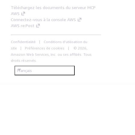
Téléchargez les documents du serveur MCP
AWS
Connectez-vous à la console AWS
AWS re:Post
Confidentialité
Conditions d'utilisation du
site
Préférences de cookies
© 2026,
Amazon Web Services, Inc. ou ses affiliés. Tous
droits réservés.
Français