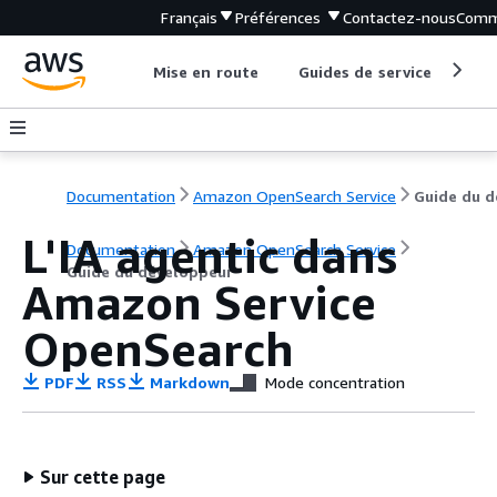
Français
Préférences
Contactez-nous
Comm
Mise en route
Guides de service
Out
Documentation
Amazon OpenSearch Service
L'IA agentic dans
Documentation
Amazon OpenSearch Service
Guide du développeur
Amazon Service
OpenSearch
PDF
RSS
Markdown
Mode concentration
Sur cette page