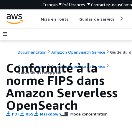
Français
Préférences
Contactez-nous
Comm
Mise en route
Guides de service
Out
Documentation
Amazon OpenSearch Service
Conformité à la
Documentation
Amazon OpenSearch Service
Guide du développeur
norme FIPS dans
Amazon Serverless
OpenSearch
PDF
RSS
Markdown
Mode concentration