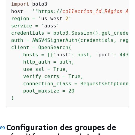
import
 boto3

host = 
'"https://
collection_id
.
Région AWS
region = '
us-west-
2
'

service = '
aoss
'

credentials = boto3.Session().get_credent
auth = AWSV4SignerAuth(credentials, regio
client = OpenSearch(

    hosts = [
{
'
host
': host, '
port
': 443}],
    http_auth = auth,

    use_ssl = True,

    verify_certs = True,

    connection_class = RequestsHttpConnec
    pool_maxsize = 20

)
Configuration des groupes de