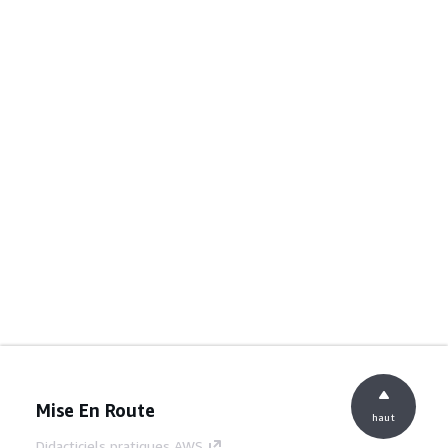
Mise En Route
haut
Didacticiels pratiques AWS