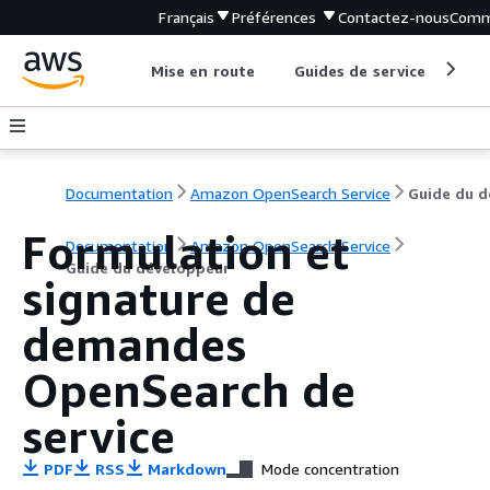
Français
Préférences
Contactez-nous
Comm
Mise en route
Guides de service
Out
Documentation
Amazon OpenSearch Service
Formulation et
Documentation
Amazon OpenSearch Service
Guide du développeur
signature de
demandes
OpenSearch de
service
PDF
RSS
Markdown
Mode concentration