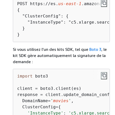
POST https://es.
us-east-1
.amazonaws.co
{
  "ClusterConfig": 
{
    "InstanceType": "c5.xlarge.search"

  }

}
Si vous utilisez l'un des kits SDK, tel que
Boto 3
, le
kit SDK gère automatiquement la signature de la
demande :
import
 boto3

client = boto3.client(es)

response = client.update_domain_config(
  DomainName=
'
movies
'
,

  ClusterConfig=
{
'InstanceType'
: 
'c5.xlarge.search'