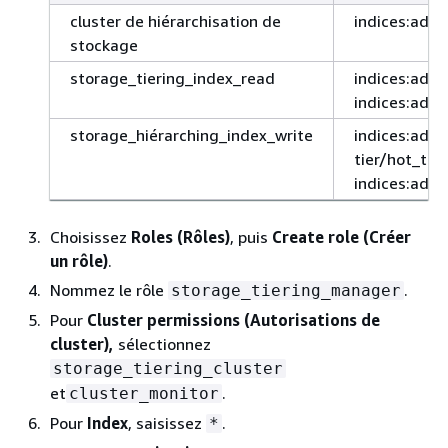
cluster de hiérarchisation de
indices:admi
stockage
storage_tiering_index_read
indices:admi
indices:adm
storage_hiérarching_index_write
indices:admi
tier/hot_to
indices:adm
Choisissez
Roles (Rôles)
, puis
Create role (Créer
un rôle)
.
Nommez le rôle
.
storage_tiering_manager
Pour
Cluster permissions (Autorisations de
cluster),
sélectionnez
storage_tiering_cluster
et
.
cluster_monitor
Pour
Index
, saisissez
.
*