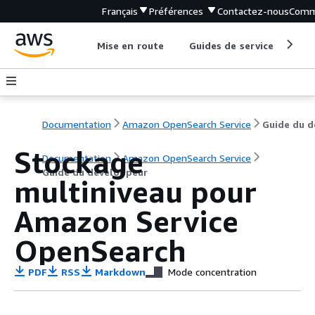
Français
Préférences
Contactez-nous
Comm
Mise en route
Guides de service
Out
Documentation
Amazon OpenSearch Service
Stockage
Documentation
Amazon OpenSearch Service
Guide du développeur
multiniveau pour
Amazon Service
OpenSearch
PDF
RSS
Markdown
Mode concentration