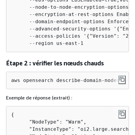
      --node-to-node-encryption-options E
      --encryption-at-rest-options Enable
      --domain-endpoint-options EnforceHT
      --advanced-security-options '
{
"Enab
      --access-policies '
{
"Version": "201
      --region us-east-1
Étape 2 : vérifier les nœuds chauds
aws opensearch describe-domain-nodes --do
Exemple de réponse (extrait) :
{
      "NodeType": "Warm",

      "InstanceType": "oi2.large.search",
