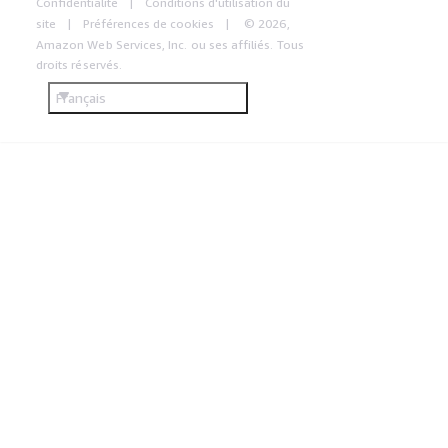
Confidentialité
Conditions d'utilisation du
site
Préférences de cookies
© 2026,
Amazon Web Services, Inc. ou ses affiliés. Tous
droits réservés.
Français