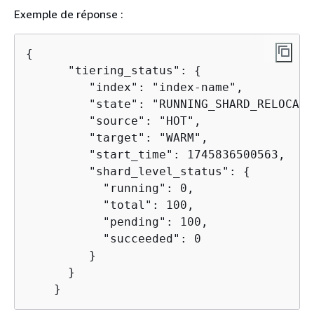
Exemple de réponse :
{
      "tiering_status": 
{
         "index": "index-name",

         "state": "RUNNING_SHARD_RELOCATIO
         "source": "HOT",

         "target": "WARM",

         "start_time": 1745836500563,

         "shard_level_status": 
{
           "running": 0,

           "total": 100,

           "pending": 100,

           "succeeded": 0

         }

      }

    }