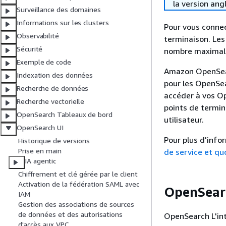
la version ang
Surveillance des domaines
Informations sur les clusters
Pour vous connec
Observabilité
terminaison. Les
Sécurité
nombre maximal 
Exemple de code
Amazon OpenSearc
Indexation des données
pour les OpenSea
Recherche de données
accéder à vos Op
Recherche vectorielle
points de termin
OpenSearch Tableaux de bord
utilisateur.
OpenSearch UI
Pour plus d'info
Historique de versions
Prise en main
de service et qu
IA agentic
Chiffrement et clé gérée par le client
Activation de la fédération SAML avec
OpenSearc
IAM
Gestion des associations de sources
de données et des autorisations
OpenSearch L'int
d'accès aux VPC