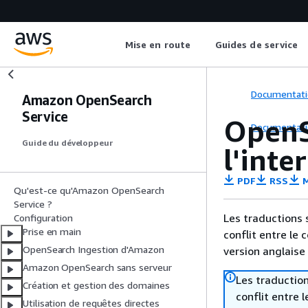
Mise en route
Guides de service
Documentati
Amazon OpenSearch
Service
OpenS
Documentati
Guide du développeur
l'inte
PDF
RSS
M
Qu'est-ce qu'Amazon OpenSearch
Service ?
Les traductions 
Configuration
Prise en main
conflit entre le 
OpenSearch Ingestion d'Amazon
version anglaise
Amazon OpenSearch sans serveur
Les traduction
Création et gestion des domaines
conflit entre 
Utilisation de requêtes directes