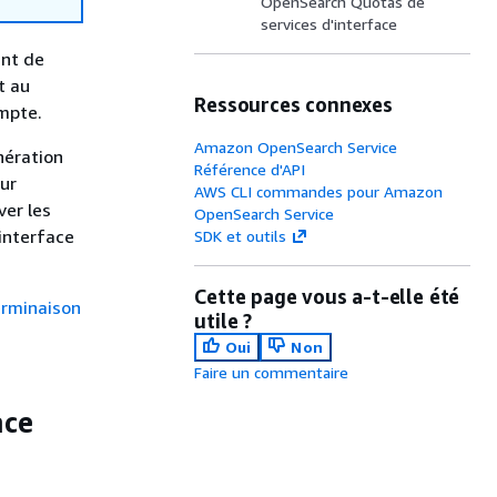
OpenSearch Quotas de
services d'interface
int de
t au
Ressources connexes
mpte.
Amazon OpenSearch Service
nération
Référence d'API
our
AWS CLI commandes pour Amazon
ver les
OpenSearch Service
 interface
SDK et outils
Cette page vous a-t-elle été
erminaison
utile ?
Oui
Non
Faire un commentaire
ace