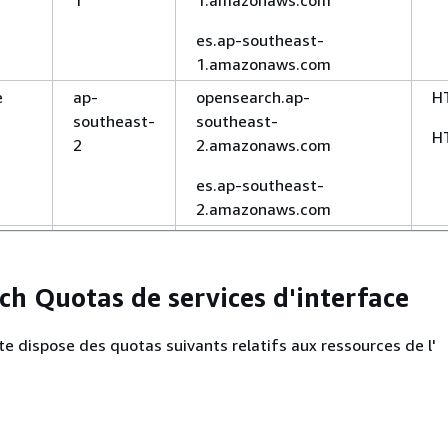
es.ap-southeast-
1.amazonaws.com
e
ap-
opensearch.ap-
H
southeast-
southeast-
H
2
2.amazonaws.com
es.ap-southeast-
2.amazonaws.com
re)
ca-
opensearch.ca-central-
H
central-1
1.amazonaws.com
H
h Quotas de services d'interface
es.ca-central-
1.amazonaws.com
 dispose des quotas suivants relatifs aux ressources de l'
eu-north-1
opensearch.eu-north-
H
face utilisateur.
1.amazonaws.com
H
es.eu-north-
Par
Ajustable
Remarques