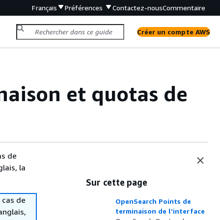
Français
Préférences
Contactez-nous
Commentaire
Créer un compte AWS
naison et quotas de
as de
lais, la
Sur cette page
 cas de
OpenSearch Points de
anglais,
terminaison de l'interface