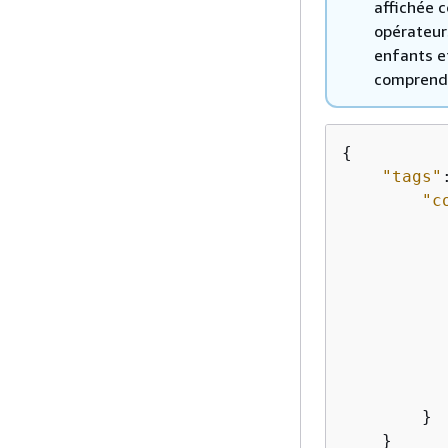
affichée c
opérateurs
enfants et
comprendre
{
"tags"
"c
           
           
        }

    }
