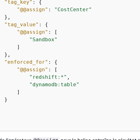
"tag_key"
: 
{
"@@assign"
: 
"CostCenter"
 },

"tag_value"
: 
{
"@@assign"
: [

"Sandbox"
     ]

 },

"enforced_for"
: 
{
"@@assign"
: [

"redshift:*"
,

"dynamodb:table"
     ]

 }

 de l'opérateur
pour la balise entraîne le résultat 