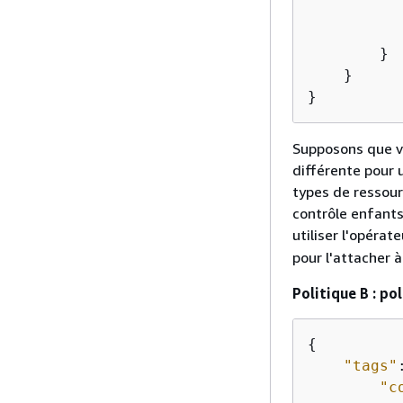
           
           
        }

    }

}
Supposons que vo
différente pour u
types de ressour
contrôle enfants
utiliser l'opérat
pour l'attacher 
Politique B : po
{
"tags"
"c