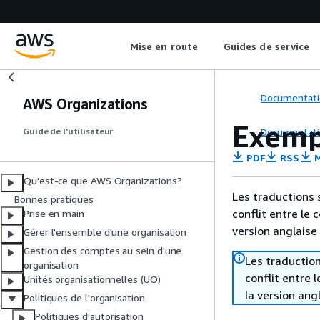
Mise en route
Guides de service
Documentati
AWS Organizations
Exemp
Documentati
Guide de l’utilisateur
PDF
RSS
M
Qu'est-ce que AWS Organizations?
Les traductions 
Bonnes pratiques
conflit entre le 
Prise en main
version anglaise
Gérer l'ensemble d'une organisation
Gestion des comptes au sein d'une
Les traduction
organisation
conflit entre 
Unités organisationnelles (UO)
la version ang
Politiques de l'organisation
Politiques d'autorisation