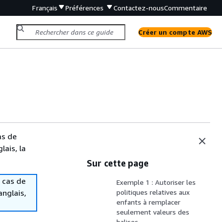
Français
Préférences
Contactez-nous
Commentaire
Créer un compte AWS
as de
lais, la
Sur cette page
 cas de
Exemple 1 : Autoriser les
anglais,
politiques relatives aux
enfants à remplacer
seulement valeurs des
balises