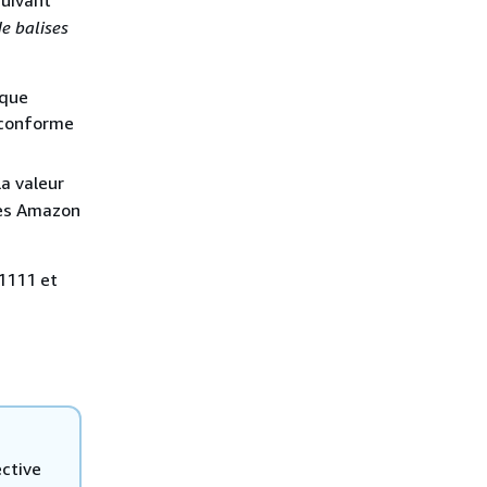
de balises
ique
 conforme
la valeur
les Amazon
1111 et
ective