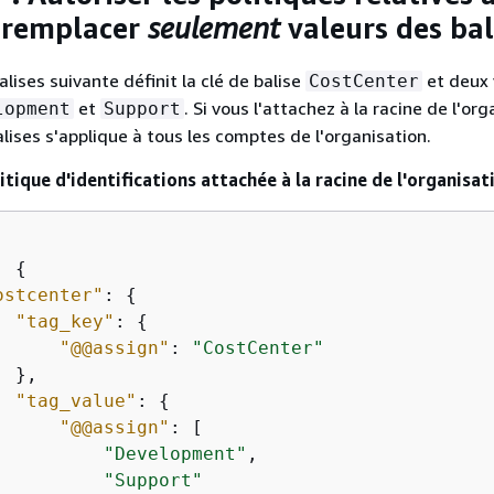
 remplacer
seulement
valeurs des bal
alises suivante définit la clé de balise
et deux 
CostCenter
et
. Si vous l'attachez à la racine de l'org
lopment
Support
alises s'applique à tous les comptes de l'organisation.
litique d'identifications attachée à la racine de l'organisat
: 
{
ostcenter"
: 
{
"tag_key"
: 
{
"@@assign"
: 
"CostCenter"
 },

"tag_value"
: 
{
"@@assign"
: [

"Development"
,

"Support"