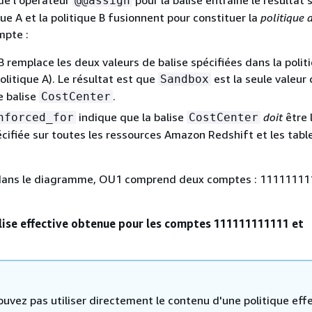
@@assign
que A et la politique B fusionnent pour constituer la
politique 
mpte :
 B remplace les deux valeurs de balise spécifiées dans la polit
olitique A). Le résultat est que
est la seule valeur
Sandbox
e balise
.
CostCenter
indique que la balise
doit
être 
nforced_for
CostCenter
écifiée sur toutes les ressources Amazon Redshift et les tab
dans le diagramme, OU1 comprend deux comptes : 11111111
lise effective obtenue pour les comptes 111111111111 et
uvez pas utiliser directement le contenu d'une politique eff