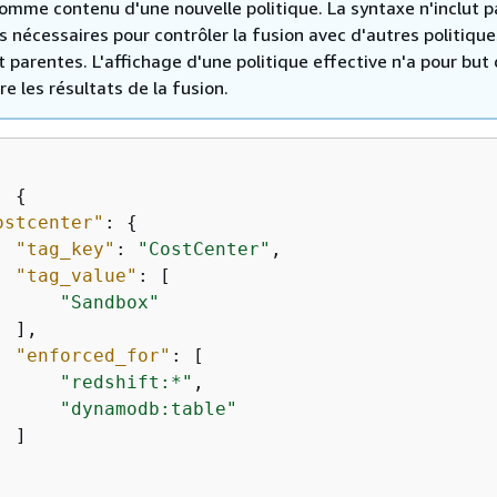
omme contenu d'une nouvelle politique. La syntaxe n'inclut p
 nécessaires pour contrôler la fusion avec d'autres politique
 parentes. L'affichage d'une politique effective n'a pour but
 les résultats de la fusion.
: 
{
ostcenter"
: 
{
"tag_key"
: 
"CostCenter"
,

"tag_value"
: [

"Sandbox"
 ],

"enforced_for"
: [

"redshift:*"
,

"dynamodb:table"
 ]
