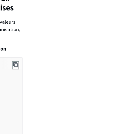
ises
valeurs
anisation,
ion