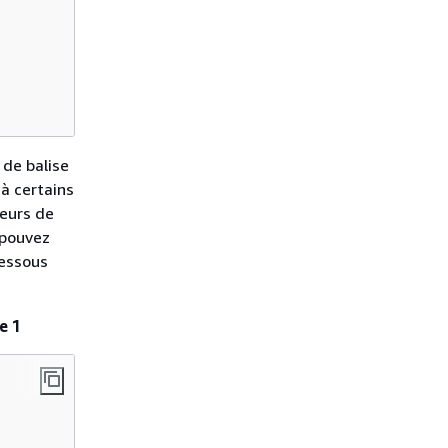
 de balise
 à certains
teurs de
 pouvez
dessous
e 1