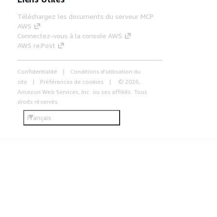
Téléchargez les documents du serveur MCP
AWS
Connectez-vous à la console AWS
AWS re:Post
Confidentialité
Conditions d'utilisation du
site
Préférences de cookies
© 2026,
Amazon Web Services, Inc. ou ses affiliés. Tous
droits réservés.
Français