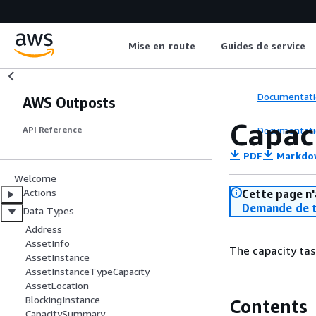
Mise en route
Guides de service
Documentati
AWS Outposts
Capac
Documentati
API Reference
PDF
Markdo
Welcome
Actions
Cette page n'
Demande de t
Data Types
Address
AssetInfo
The capacity tas
AssetInstance
AssetInstanceTypeCapacity
AssetLocation
BlockingInstance
Contents
CapacitySummary