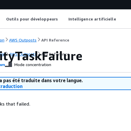
Outils pour développeurs
Intelligence artificielle
on
AWS Outposts
API Reference
ityTaskFailure
on
AWS Outposts
API Reference
wn
Mode concentration
a pas été traduite dans votre langue.
raduction
ks that failed.