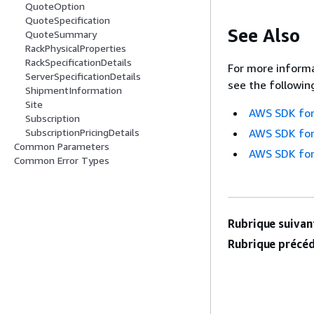
QuoteOption
QuoteSpecification
See Also
QuoteSummary
RackPhysicalProperties
RackSpecificationDetails
For more informa
ServerSpecificationDetails
see the followin
ShipmentInformation
Site
AWS SDK for
Subscription
SubscriptionPricingDetails
AWS SDK for
Common Parameters
AWS SDK for
Common Error Types
Rubrique suivant
Rubrique précéd