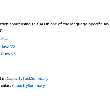
tion about using this API in one of the language-specific A
g:
 C++
 Java V2
 Ruby V3
e :
CapacityTaskSummary
ente :
CapacitySummary