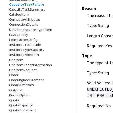
CapacityTaskFailure
Reason
CapacityTaskSummary
CatalogItem
The reason tha
ComputeAttributes
ConnectionDetails
Type: String
DetailedInstanceTypeItem
EC2Capacity
Length Constr
FormFactorConfig
InstancesToExclude
Required: Yes
InstanceTypeCapacity
InstanceTypeItem
Type
LineItem
The type of fa
LineItemAssetInformation
LineItemRequest
Type: String
Order
OrderingRequirement
Valid Values:
OrderSummary
UNEXPECTED
Outpost
PricingOption
INTERNAL_S
Quote
QuoteCapacity
Required: No
QuoteConstraint