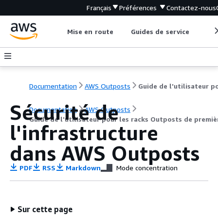
Français
Préférences
Contactez-nous
Mise en route
Guides de service
Out
Documentation
AWS Outposts
Sécurité de
Documentation
AWS Outposts
Guide de l'utilisateur pour les racks Outposts de premi
l'infrastructure
dans AWS Outposts
PDF
RSS
Markdown
Mode concentration
Sur cette page