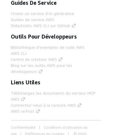
Guides De Service
Choisir un service d'IA générative
Guides de service AWS
Didacticiels AWS CLI sur GitHub
Outils Pour Développeurs
Bibliothèque d'exemples de code AWS
AWS CLI
Centre de créateur AWS
Blog sur les outils AWS pour les
développeurs
Liens Utiles
Téléchargez les documents du serveur MCP
AWS
Connectez-vous à la console AWS
AWS re:Post
Confidentialité
Conditions d'utilisation du
site
Préférences de cookies
© 2026,