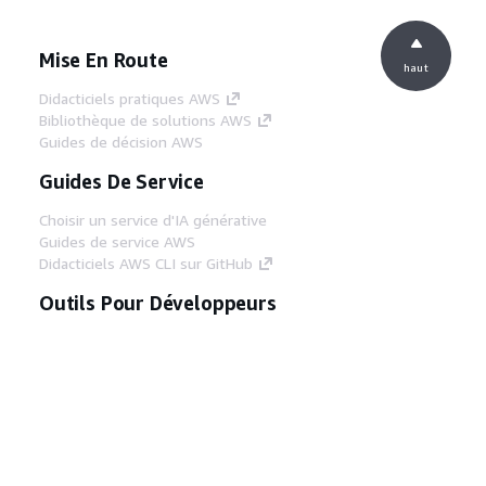
Mise En Route
haut
Didacticiels pratiques AWS
Bibliothèque de solutions AWS
Guides de décision AWS
Guides De Service
Choisir un service d'IA générative
Guides de service AWS
Didacticiels AWS CLI sur GitHub
Outils Pour Développeurs
Bibliothèque d'exemples de code AWS
AWS CLI
Centre de créateur AWS
Blog sur les outils AWS pour les
développeurs
Liens Utiles