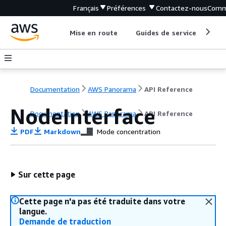
Français
Préférences
Contactez-nous
Comm
Mise en route
Guides de service
Out
Documentation
AWS Panorama
API Reference
NodeInterface
Documentation
AWS Panorama
API Reference
PDF
Markdown
Mode concentration
Sur cette page
Cette page n'a pas été traduite dans votre
langue.
Demande de traduction