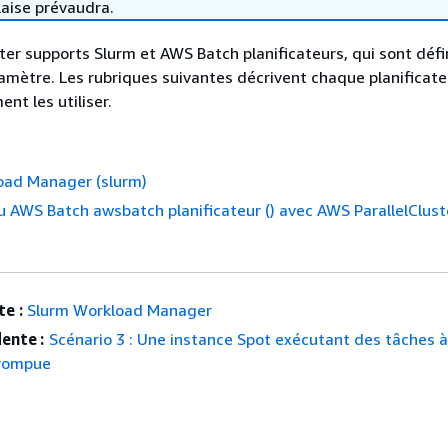
laise prévaudra.
ter supports Slurm et AWS Batch planificateurs, qui sont défin
amètre. Les rubriques suivantes décrivent chaque planificate
nt les utiliser.
oad Manager (slurm)
du AWS Batch awsbatch planificateur () avec AWS ParallelClust
e :
Slurm Workload Manager
ente :
Scénario 3 : Une instance Spot exécutant des tâches à
rrompue