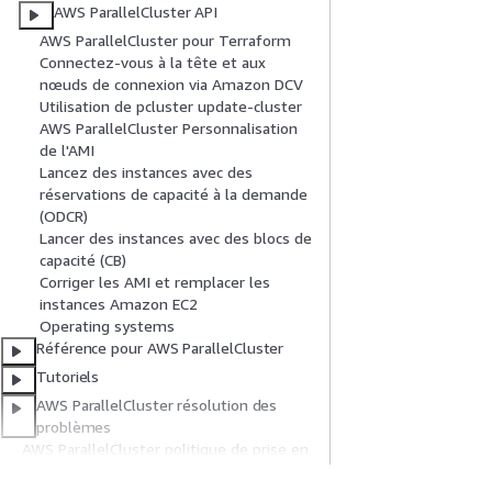
AWS ParallelCluster API
AWS ParallelCluster pour Terraform
Connectez-vous à la tête et aux
nœuds de connexion via Amazon DCV
Utilisation de pcluster update-cluster
AWS ParallelCluster Personnalisation
de l'AMI
Lancez des instances avec des
réservations de capacité à la demande
(ODCR)
Lancer des instances avec des blocs de
capacité (CB)
Corriger les AMI et remplacer les
instances Amazon EC2
Operating systems
Référence pour AWS ParallelCluster
Tutoriels
AWS ParallelCluster résolution des
problèmes
AWS ParallelCluster politique de prise en
charge