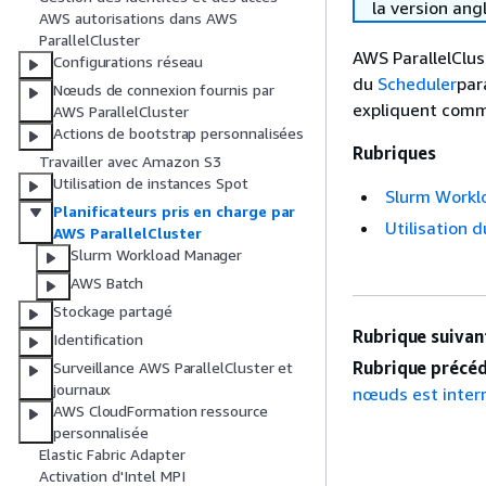
la version ang
AWS autorisations dans AWS
ParallelCluster
AWS ParallelClus
Configurations réseau
du
Scheduler
par
Nœuds de connexion fournis par
expliquent comme
AWS ParallelCluster
Actions de bootstrap personnalisées
Rubriques
Travailler avec Amazon S3
Utilisation de instances Spot
Slurm Workl
Planificateurs pris en charge par
Utilisation 
AWS ParallelCluster
Slurm Workload Manager
AWS Batch
Stockage partagé
Rubrique suivant
Identification
Rubrique précéd
Surveillance AWS ParallelCluster et
journaux
nœuds est inte
AWS CloudFormation ressource
personnalisée
Elastic Fabric Adapter
Activation d'Intel MPI