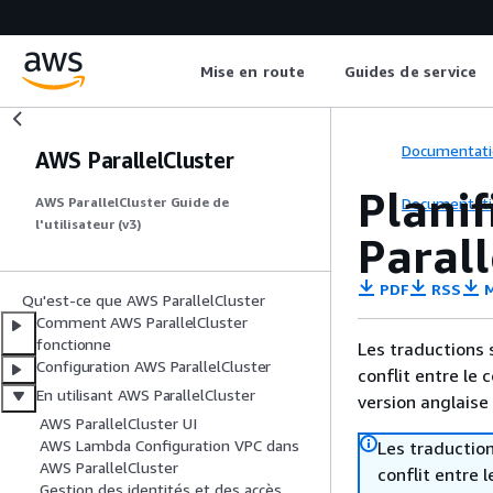
Mise en route
Guides de service
Documentati
AWS ParallelCluster
Planif
Documentati
AWS ParallelCluster Guide de
l'utilisateur (v3)
Parall
PDF
RSS
M
Qu'est-ce que AWS ParallelCluster
Comment AWS ParallelCluster
fonctionne
Les traductions 
Configuration AWS ParallelCluster
conflit entre le 
En utilisant AWS ParallelCluster
version anglaise
AWS ParallelCluster UI
AWS Lambda Configuration VPC dans
Les traduction
AWS ParallelCluster
conflit entre 
Gestion des identités et des accès