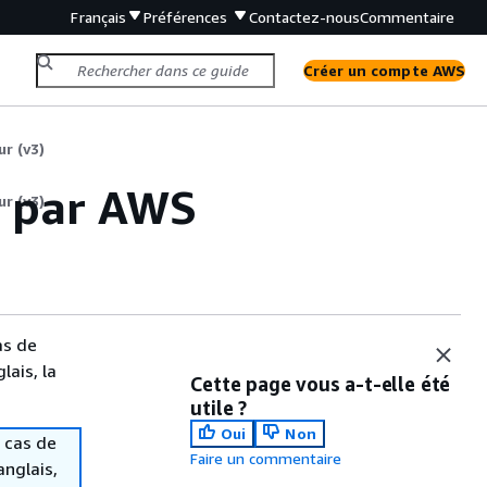
Français
Préférences
Contactez-nous
Commentaire
Créer un compte AWS
ur (v3)
e par AWS
ur (v3)
as de
lais, la
Cette page vous a-t-elle été
utile ?
Oui
Non
 cas de
Faire un commentaire
anglais,