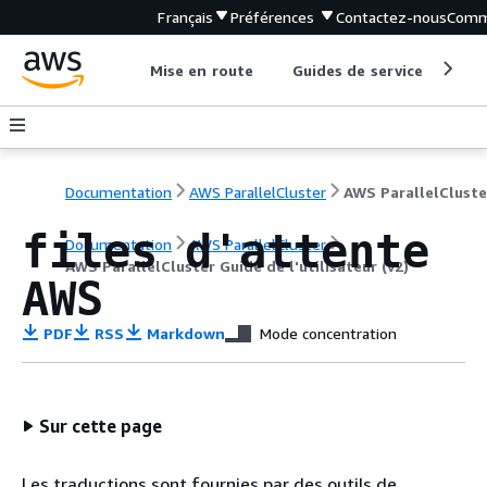
Français
Préférences
Contactez-nous
Comm
Mise en route
Guides de service
Out
Documentation
AWS ParallelCluster
files d'attente
Documentation
AWS ParallelCluster
AWS ParallelCluster Guide de l'utilisateur (v2)
AWS
PDF
RSS
Markdown
Mode concentration
Sur cette page
Les traductions sont fournies par des outils de