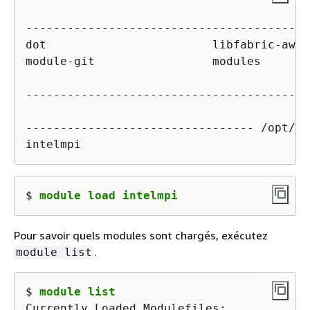
-----------------------------------------
dot                        libfabric-aws/
module-git                 modules       
-----------------------------------------
--------------------------------- /opt/in
intelmpi
$ 
module load intelmpi
Pour savoir quels modules sont chargés, exécutez
.
module list
$ 
module list
Currently Loaded Modulefiles:
