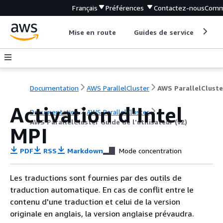
Français
Préférences
Contactez-nous
Comm
Mise en route
Guides de service
Out
Documentation
AWS ParallelCluster
Activation d'Intel
Documentation
AWS ParallelCluster
AWS ParallelCluster Guide de l'utilisateur (v2)
MPI
PDF
RSS
Markdown
Mode concentration
Les traductions sont fournies par des outils de
traduction automatique. En cas de conflit entre le
contenu d'une traduction et celui de la version
originale en anglais, la version anglaise prévaudra.