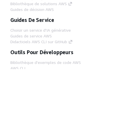
Bibliothèque de solutions AWS
Guides de décision AWS
Guides De Service
Choisir un service d'IA générative
Guides de service AWS
Didacticiels AWS CLI sur GitHub
Outils Pour Développeurs
Bibliothèque d'exemples de code AWS
AWS CLI
Centre de créateur AWS
Blog sur les outils AWS pour les
développeurs
Liens Utiles
Téléchargez les documents du serveur MCP
AWS
Connectez-vous à la console AWS
AWS re:Post