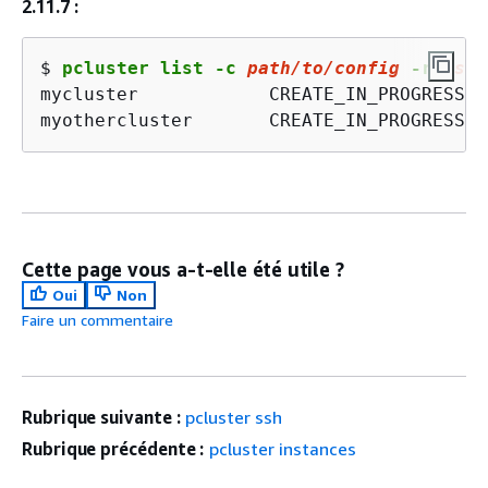
2.11.7 :
$ 
pcluster list -c 
path/
to
/config
 -r 
us
-e
mycluster            CREATE_IN_PROGRESS  
myothercluster       CREATE_IN_PROGRESS  
Cette page vous a-t-elle été utile ?
Oui
Non
Faire un commentaire
Rubrique suivante :
pcluster ssh
Rubrique précédente :
pcluster instances