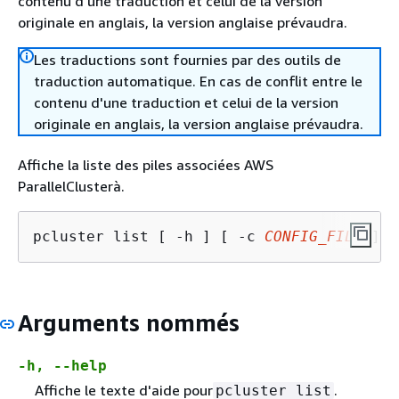
contenu d'une traduction et celui de la version
originale en anglais, la version anglaise prévaudra.
Les traductions sont fournies par des outils de
traduction automatique. En cas de conflit entre le
contenu d'une traduction et celui de la version
originale en anglais, la version anglaise prévaudra.
Affiche la liste des piles associées AWS
ParallelClusterà.
pcluster list [ -h ] [ -c 
CONFIG_FILE
 ] [
Arguments nommés
-h, --help
Affiche le texte d'aide pour
.
pcluster list