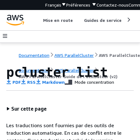
Français
Préférences
Contactez-nous
Comm
Mise en route
Guides de service
Out
Documentation
AWS ParallelCluster
pcluster list
Documentation
AWS ParallelCluster
AWS ParallelCluster Guide de l'utilisateur (v2)
PDF
RSS
Markdown
Mode concentration
Sur cette page
Les traductions sont fournies par des outils de
traduction automatique. En cas de conflit entre le