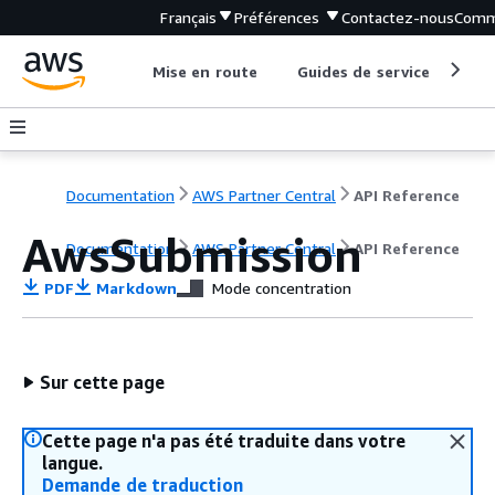
Français
Préférences
Contactez-nous
Comm
Mise en route
Guides de service
Out
Documentation
AWS Partner Central
API Reference
AwsSubmission
Documentation
AWS Partner Central
API Reference
PDF
Markdown
Mode concentration
Sur cette page
Cette page n'a pas été traduite dans votre
langue.
Demande de traduction