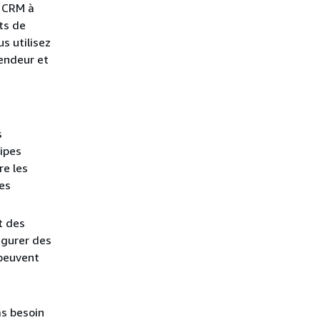
e CRM à
ts de
s utilisez
endeur et
s
ipes
re les
es
t des
igurer des
 peuvent
as besoin