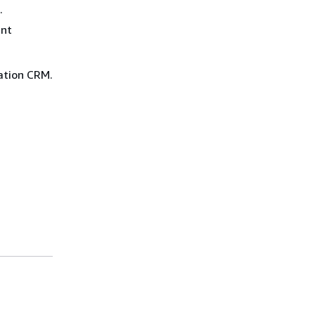
.
ent
ation CRM.