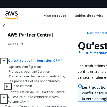
Mise en route
Guides de service
Documentati
AWS Partner Central
Qu'es
Documentati
Guide CRM
PDF
Markdo
Qu'est-ce que l'intégration CRM ?
Les traductions 
Options d'intégration
conflit entre le 
Prérequis pour l'intégration
Travailler avec les recommandations,
version anglaise
les prospects et les opportunités
Prise en main
Les traduction
Configuration de l'API Partner Central
conflit entre 
Qu'est-ce que le connecteur AWS
la version ang
Partner CRM ?
Création d'une intégration personnalisée