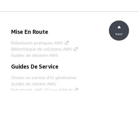
Mise En Route
haut
Didacticiels pratiques AWS
Bibliothèque de solutions AWS
Guides de décision AWS
Guides De Service
Choisir un service d'IA générative
Guides de service AWS
Didacticiels AWS CLI sur GitHub
Outils Pour Développeurs
Bibliothèque d'exemples de code AWS
AWS CLI
Centre de créateur AWS
Blog sur les outils AWS pour les
développeurs