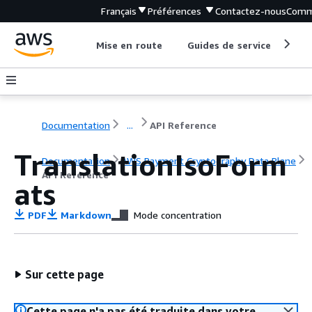
Français
Préférences
Contactez-nous
Comm
Mise en route
Guides de service
Out
Documentation
...
API Reference
TranslationIsoForm
Documentation
AWS Payment Cryptography Data Plane
API Reference
ats
PDF
Markdown
Mode concentration
Sur cette page
Cette page n'a pas été traduite dans votre