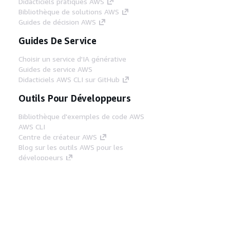
Didacticiels pratiques AWS
Bibliothèque de solutions AWS
Guides de décision AWS
Guides De Service
Choisir un service d'IA générative
Guides de service AWS
Didacticiels AWS CLI sur GitHub
Outils Pour Développeurs
Bibliothèque d'exemples de code AWS
AWS CLI
Centre de créateur AWS
Blog sur les outils AWS pour les
développeurs
Liens Utiles
Téléchargez les documents du serveur MCP
AWS
Connectez-vous à la console AWS
AWS re:Post