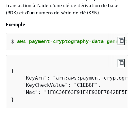
transaction à l'aide d'une clé de dérivation de base
(BDK) et d'un numéro de série de clé (KSN).
Exemple
$ 
aws payment-cryptography-data generate-
{
    "KeyArn": "arn:aws:payment-cryptograp
    "KeyCheckValue": "C1EB8F",

    "Mac": "1F8C36E63F91E4E93DF7842BF5E2E5
}