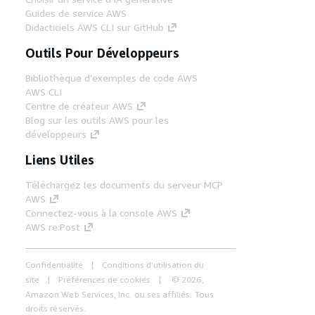
Guides de service AWS
Didacticiels AWS CLI sur GitHub
Outils Pour Développeurs
Bibliothèque d'exemples de code AWS
AWS CLI
Centre de créateur AWS
Blog sur les outils AWS pour les
développeurs
Liens Utiles
Téléchargez les documents du serveur MCP
AWS
Connectez-vous à la console AWS
AWS re:Post
Confidentialité
Conditions d'utilisation du
site
Préférences de cookies
© 2026,
Amazon Web Services, Inc. ou ses affiliés. Tous
droits réservés.