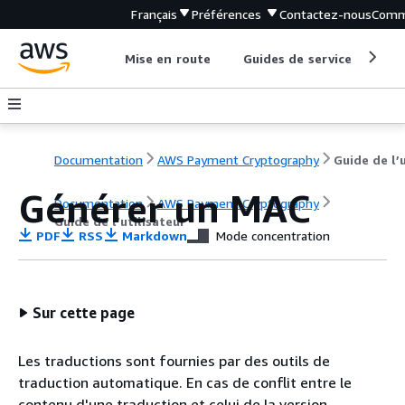
Français
Préférences
Contactez-nous
Comm
Mise en route
Guides de service
Out
Documentation
AWS Payment Cryptography
Générer un MAC
Documentation
AWS Payment Cryptography
Guide de l’utilisateur
PDF
RSS
Markdown
Mode concentration
Sur cette page
Les traductions sont fournies par des outils de
traduction automatique. En cas de conflit entre le
contenu d'une traduction et celui de la version