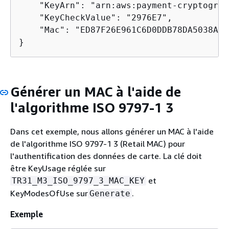
    "KeyArn": "arn:aws:payment-cryptograp
    "KeyCheckValue": "2976E7",

    "Mac": "ED87F26E961C6D0DDB78DA5038AA2
}
Générer un MAC à l'aide de
l'algorithme ISO 9797-1 3
Dans cet exemple, nous allons générer un MAC à l'aide
de l'algorithme ISO 9797-1 3 (Retail MAC) pour
l'authentification des données de carte. La clé doit
être KeyUsage réglée sur
et
TR31_M3_ISO_9797_3_MAC_KEY
KeyModesOfUse sur
.
Generate
Exemple