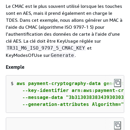
Le CMAC est le plus souvent utilisé lorsque les touches
sont en AES, mais il prend également en charge le
TDES. Dans cet exemple, nous allons générer un MAC à
l'aide du CMAC (algorithme ISO 9797-1 5) pour
l'authentification des données de carte à l'aide d'une
clé AES. La clé doit être KeyUsage réglée sur
et
TR31_M6_ISO_9797_5_CMAC_KEY
KeyModesOfUse sur
.
Generate
Exemple
$ 
aws payment-cryptography-data generate-
    --key-identifier arn:aws:payment-cryp
    --message-data "3b3130383834393030313
    --generation-attributes Algorithm="CM