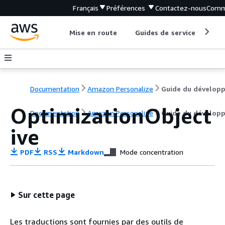
Français
Préférences
Contactez-nous
Comm
Mise en route
Guides de service
Out
Documentation
Amazon Personalize
OptimizationObject
Documentation
Amazon Personalize
Guide du dévelop
ive
PDF
RSS
Markdown
Mode concentration
Sur cette page
Les traductions sont fournies par des outils de