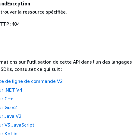
undException
trouver la ressource spécifiée.
HTTP :404
mations sur l'utilisation de cette API dans l'un des langages
SDKs, consultez ce qui suit :
ce de ligne de commande V2
r .NET V4
ur C++
r Go v2
r Java V2
r V3 JavaScript
r Kotlin