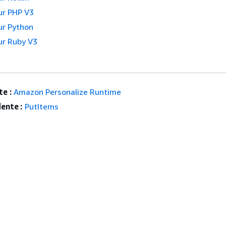
r PHP V3
r Python
r Ruby V3
e :
Amazon Personalize Runtime
ente :
PutItems