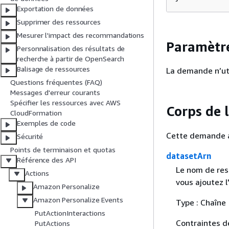
Exportation de données
Supprimer des ressources
Mesurer l'impact des recommandations
Paramètr
Personnalisation des résultats de
recherche à partir de OpenSearch
Balisage de ressources
La demande n’uti
Questions fréquentes (FAQ)
Messages d'erreur courants
Spécifier les ressources avec AWS
Corps de
CloudFormation
Exemples de code
Cette demande a
Sécurité
Points de terminaison et quotas
datasetArn
Référence des API
Le nom de res
Actions
vous ajoutez l'
Amazon Personalize
Amazon Personalize Events
Type : Chaîne
PutActionInteractions
Contraintes d
PutActions