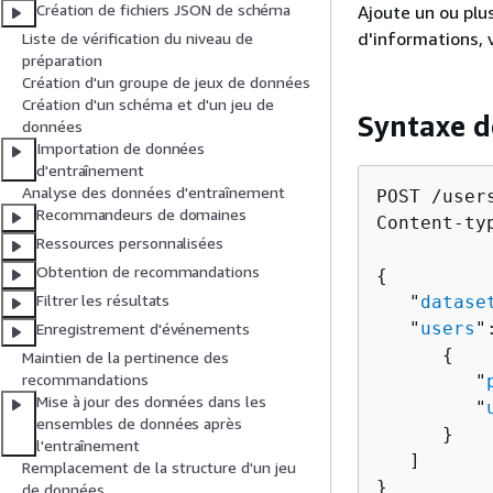
Création de fichiers JSON de schéma
Ajoute un ou plu
d'informations, 
Liste de vérification du niveau de
préparation
Création d'un groupe de jeux de données
Création d'un schéma et d'un jeu de
Syntaxe 
données
Importation de données
d'entraînement
Analyse des données d'entraînement
POST /users
Recommandeurs de domaines
Content-ty
Ressources personnalisées
Obtention de recommandations
{
Filtrer les résultats
   "
datase
   "
users
"
Enregistrement d'événements
{
Maintien de la pertinence des
recommandations
         "
Mise à jour des données dans les
         "
ensembles de données après
      }

l'entraînement
   ]

Remplacement de la structure d'un jeu
}
de données