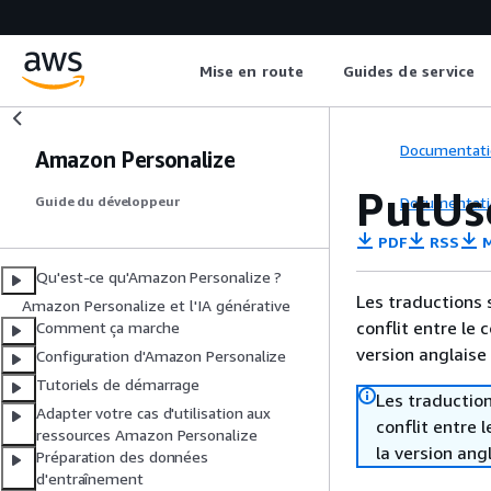
Mise en route
Guides de service
Documentati
Amazon Personalize
PutUs
Documentati
Guide du développeur
PDF
RSS
M
Qu'est-ce qu'Amazon Personalize ?
Les traductions 
Amazon Personalize et l'IA générative
conflit entre le 
Comment ça marche
version anglaise
Configuration d'Amazon Personalize
Tutoriels de démarrage
Les traduction
Adapter votre cas d'utilisation aux
conflit entre 
ressources Amazon Personalize
la version ang
Préparation des données
d'entraînement