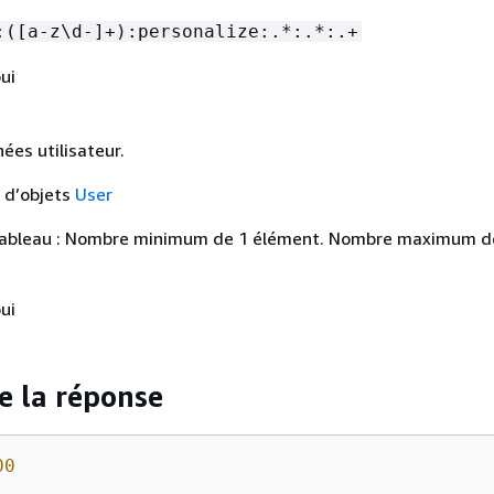
:([a-z\d-]+):personalize:.*:.*:.+
ui
ées utilisateur.
u d’objets
User
ableau : Nombre minimum de 1 élément. Nombre maximum d
ui
e la réponse
00