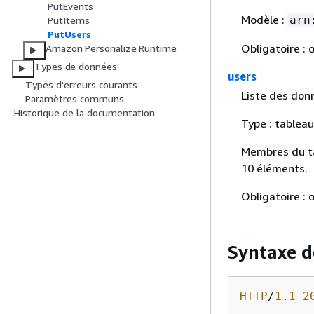
PutEvents
Modèle :
arn
PutItems
PutUsers
Obligatoire : o
Amazon Personalize Runtime
Types de données
users
Types d'erreurs courants
Liste des donn
Paramètres communs
Historique de la documentation
Type : tablea
Membres du t
10 éléments.
Obligatoire : o
Syntaxe d
HTTP
/
1
.
1
2