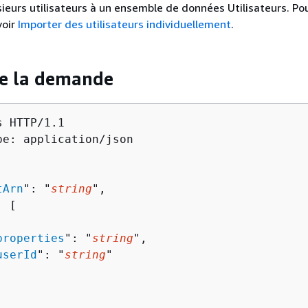
sieurs utilisateurs à un ensemble de données Utilisateurs. Po
voir
Importer des utilisateurs individuellement
.
de la demande
 HTTP/1.1

pe: application/json

tArn
": "
string
",

: [ 

properties
": "
string
",

userId
": "
string
"
